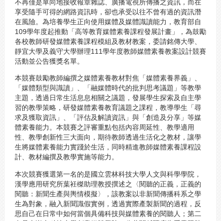
不再僅是單向地接收報章雜誌、廣播電視所傳播之資訊，而在
享受隨手可得的網路資訊時，卻也承受以往不曾有過的資訊潛
在風險。為培養學生正向使用媒體及媒體識讀能力，教育部自
109學年度起推動「高等教育媒體素養課程發展計畫」，為鼓勵
各校教師研發媒體素養課程模組及教材教案，委請銘傳大學、
靜宜大學及義守大學辦理111學年度教師媒體素養教案設計競賽
活動並公告獲獎名單。
本競賽鼓勵教師編撰之媒體素養教材對焦「媒體素養界義」、
「媒體類型與識讀」、「融媒體時代的批判思考議題」等教學
主題，透過日常生活息息相關之議題，發展學生探索及自主學
習的教學策略，研發媒體素養教育議題之課程，教導學生「尋
求及獲取資訊」、「評估及解讀資訊」與「創造及分享」等媒
體素養能力。本競賽之評審重點包括內容周延性、教學適用
性、教學創新性三大面向，期待教師透過生活化之教材，讓學
生將媒體素養能力實踐於生活，同時精進教師媒體素養課程設
計、教材編撰及教學實施等能力。
本次競賽獲選第一名的是國立雲林科技大學人文與科學學院，
漢學應用研究所葉衽榤助理教授撰述之〈閱聽的正義，正義的
閱聽：新聞生產與輿情模擬〉，該教案以非新聞傳播科系之學
生為對象，融入新聞識假實例，透過實際產製新聞的過程，反
思自己在日常中如何當個具備科技與媒體素養的閱聽人；第二