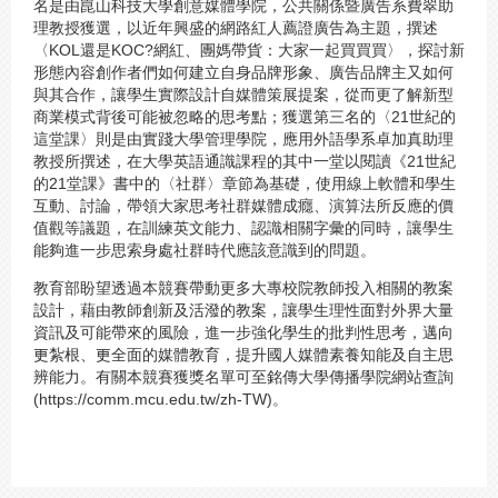
名是由崑山科技大學創意媒體學院，公共關係暨廣告系費翠助
理教授獲選，以近年興盛的網路紅人薦證廣告為主題，撰述
〈KOL還是KOC?網紅、團媽帶貨：大家一起買買買〉，探討新
形態內容創作者們如何建立自身品牌形象、廣告品牌主又如何
與其合作，讓學生實際設計自媒體策展提案，從而更了解新型
商業模式背後可能被忽略的思考點；獲選第三名的〈21世紀的
這堂課〉則是由實踐大學管理學院，應用外語學系卓加真助理
教授所撰述，在大學英語通識課程的其中一堂以閱讀《21世紀
的21堂課》書中的〈社群〉章節為基礎，使用線上軟體和學生
互動、討論，帶領大家思考社群媒體成癮、演算法所反應的價
值觀等議題，在訓練英文能力、認識相關字彙的同時，讓學生
能夠進一步思索身處社群時代應該意識到的問題。
教育部盼望透過本競賽帶動更多大專校院教師投入相關的教案
設計，藉由教師創新及活潑的教案，讓學生理性面對外界大量
資訊及可能帶來的風險，進一步強化學生的批判性思考，邁向
更紮根、更全面的媒體教育，提升國人媒體素養知能及自主思
辨能力。有關本競賽獲獎名單可至銘傳大學傳播學院網站查詢
(https://comm.mcu.edu.tw/zh-TW)。