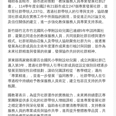
補助各直轄市、縣市政府推動「教保服務人員專業發展社群計
畫」。114學年度全國計有21縣市成立247個專業發展社群，並
培育社群帶領人237位。透過社群帶領人的引導與支持，協助釐
清社群成員在實務工作中所面臨的困境，並促進正向討論文化
及信任關係的建立，進一步強化教保服務人員專業支持系統。
新竹縣竹北市竹北國民小學附設幼兒園已連續5年申請跨園社
群，凝聚志同道合的教保服務人員，共同規劃社群目標與運作
模式。社群初期由召集人及帶領人協助聚焦社群方向，後逐漸
發展為社群成員自主依年度運作成果進行檢討與回饋，並作為
未來社群精進與發展的依據，發揮協作共好的社群精神。
屏東縣瑪家鄉長榮百合國民小學附設幼兒園，成立跨園社群已
邁入第3年，透過社群帶領人引導社群成員從設定個別目標逐步
發展至階段性目標規劃，讓幼兒園課程從「教學穩定」邁向
「專業精進」，並進一步發展「協同教學」。社群帶領人在引
導過程中持續給予教保服務人員肯定，建立包容且支持的共學
氛圍。
國教署表示，為提升社群運作的實務能力，未來將持續委託專
業團隊提供多元化的社群帶領人增能課程，促進專業發展社群
之穩定運作與深化發展，協助各社群釐清教學困境，支持教保
服務人員的專業成長與協作共學，進而提升整體教學品質，共
同營造優質的學前教育環境。