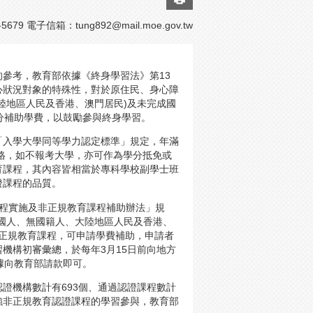
5679 電子信箱：
tung892@mail.moe.gov.tw
參考，教育部依據《終身學習法》第13
心狀況對象的特殊性，對於原住民、身心障
陸地區人民及香港、澳門居民)及未完成國
分補助學費，以鼓勵參與終身學習。
「入學大學同等學力認定標準」規定，年滿
資格，如不報考大學，亦可作為學分抵免或
育課程，其內容皆相當於專科學校副學士班
證課程的品質。
課程實施及非正規教育課程補助辦法」規
國人、無國籍人、大陸地區人民及香港、
非正規教育課程，可申請學費補助，申請者
機構初審彙總，於每年3月15日前向地方
檢據向教育部請款即可。
認證機構數計有693個、通過認證課程數計
，加強非正規教育認證課程的學習參與，教育部