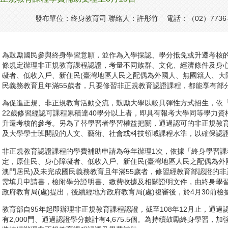
發布單位：終身教育司 聯絡人：許彤竹 電話：（02）7736-
為鼓勵國民參與終身學習意願，並作為入學採認、學分抵免或升遷考核的
條規定辦理非正規教育課程認證，考量不同族群、文化、經濟條件及身
礙者、低收入戶、新住民(臺灣地區人民之配偶為外國人、無國籍人、大
民義務教育且年滿55歲者，只要修習非正規教育認證課程，都能享有部
為促進正規、非正規教育活動交流，鼓勵大學以較具彈性方式招生，依
22歲修習經認可課程累積達40學分以上者，即具有報考大學同等學力
升遷考核的參考。另為了替學習者學習權益把關，通過認可的非正規教
及大學學士班開設的人文、藝術、社會或科技領域課程水準，以確保認
非正規教育認證課程的學費補助申請為每年辦理1次，依據「終身學習
定，原住民、身心障礙者、低收入戶、新住民(臺灣地區人民之配偶為外
澳門居民)及未完成國民義務教育且年滿55歲者，修習經教育部認證的
需填具申請書，檢附學分證明書、繳費收據及相關證明文件，由終身學習
政府教育局(處)提出，後續經地方政府教育局(處)複審後，於4月30前
教育部自95年起即辦理非正規教育課程認證，截至108年12月止，通過
有2,000門、通過認證學分數計有4,675.5個。為持續鼓勵終身學習