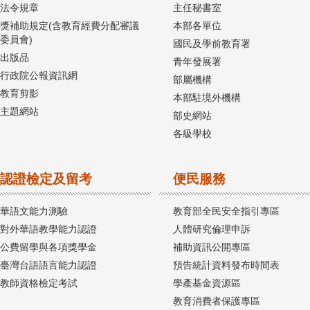
法令規章
主任秘書室
獎補助規定(含教育經費分配審議
本部各單位
委員會)
國民及學前教育署
出版品
青年發展署
行政院公報資訊網
部屬機構
教育剪影
本部駐境外機構
主題網站
部史網站
各級學校
認證檢定及留考
便民服務
華語文能力測驗
教育部全民安全指引專區
對外華語教學能力認證
人體研究倫理申訴
公費留學與各項獎學金
補助資訊公開專區
臺灣台語語言能力認證
預告統計資料發布時間表
教師資格檢定考試
學產基金資源區
教育消費者保護專區