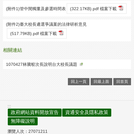
(附件1)管中閔獨董及參選時間表
(322.17KB).pdf 檔案下載
(附件2)臺大校長遴選爭議案的法律研析意見
(517.79KB).pdf 檔案下載
相關連結
1070427林騰蛟次長說明台大校長議題
回上一頁
回最上面
回首頁
:::
政府網站資料開放宣告
資通安全及隱私政策
無障礙說明
瀏覽人次：
27071211