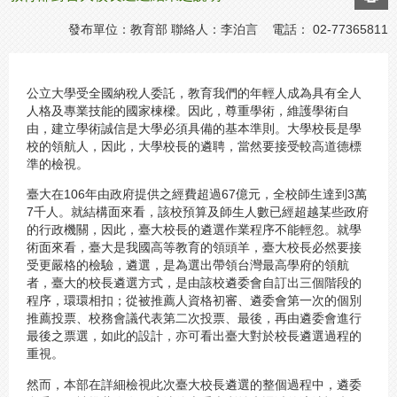
發布單位：教育部 聯絡人：李泊言 電話： 02-77365811
公立大學受全國納稅人委託，教育我們的年輕人成為具有全人
人格及專業技能的國家棟樑。因此，尊重學術，維護學術自
由，建立學術誠信是大學必須具備的基本準則。大學校長是學
校的領航人，因此，大學校長的遴聘，當然要接受較高道德標
準的檢視。
臺大在106年由政府提供之經費超過67億元，全校師生達到3萬
7千人。就結構面來看，該校預算及師生人數已經超越某些政府
的行政機關，因此，臺大校長的遴選作業程序不能輕忽。就學
術面來看，臺大是我國高等教育的領頭羊，臺大校長必然要接
受更嚴格的檢驗，遴選，是為選出帶領台灣最高學府的領航
者，臺大的校長遴選方式，是由該校遴委會自訂出三個階段的
程序，環環相扣；從被推薦人資格初審、遴委會第一次的個別
推薦投票、校務會議代表第二次投票、最後，再由遴委會進行
最後之票選，如此的設計，亦可看出臺大對於校長遴選過程的
重視。
然而，本部在詳細檢視此次臺大校長遴選的整個過程中，遴委