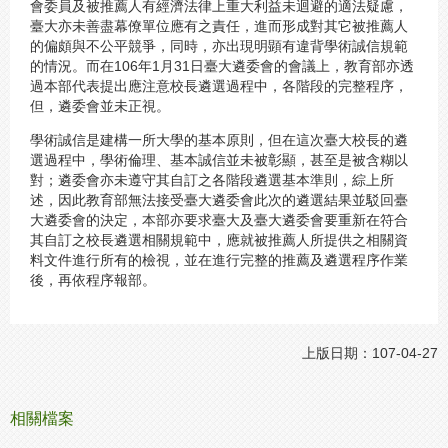
會委員及被推薦人有經濟法律上重大利益未迴避的適法疑慮，
臺大亦未善盡幕僚單位應有之責任，進而形成對其它被推薦人
的偏頗與不公平競爭，同時，亦出現明顕有違背學術誠信規範
的情況。而在106年1月31日臺大遴委會的會議上，教育部亦透
過本部代表提出應注意校長遴選過程中，各階段的完整程序，
但，遴委會並未正視。
學術誠信是建構一所大學的基本原則，但在這次臺大校長的遴
選過程中，學術倫理、基本誠信並未被彰顯，甚至是被含糊以
對；遴委會亦未遵守其自訂之各階段遴選基本準則，綜上所
述，因此教育部無法接受臺大遴委會此次的遴選結果並駁回臺
大遴委會的決定，本部亦要求臺大及臺大遴委會要重新在符合
其自訂之校長遴選相關規範中，應就被推薦人所提供之相關資
料文件進行所有的檢視，並在進行完整的推薦及遴選程序作業
後，再依程序報部。
上版日期：107-04-27
相關檔案