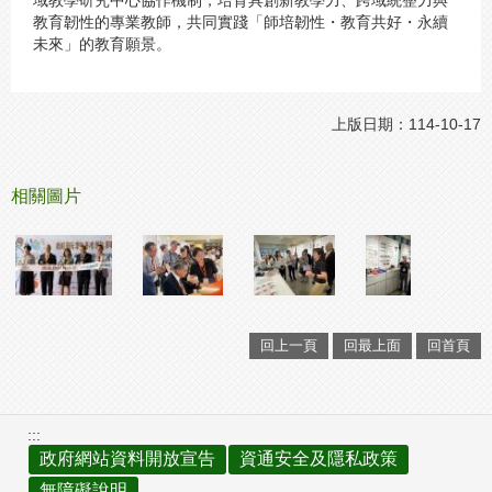
教育韌性的專業教師，共同實踐「師培韌性・教育共好・永續
未來」的教育願景。
上版日期：114-10-17
相關圖片
回上一頁
回最上面
回首頁
:::
政府網站資料開放宣告
資通安全及隱私政策
無障礙說明