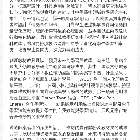
效，從課程設計、科技應用到跨域實作，皆以師資培育現場為
核心，強化理論與實務的連結，其中學藝術領域教學研究中心
推出「原來情緒也要上課─用桌遊學情緒」，以校園真實事件為
素材設計「情緒事件牌卡」，引導學生透過拆解事件與情緒能
量變化歷程，理解衝突背後的心理脈絡，並學習以正向表達與
行動轉化情緒。另社會領域教學研究中心探討利用AI革新社會
科教學，讓AI從扮演教師備課神助手，進化為學生學習神隊
友，培養學生提問力、探究力與創造力。
創新教材教具展以「預見未來的學習與教學」為主題，集結全
國九大領域教學研究中心多年研發成果。其中，國語文領域教
學研究中心分享「數位輔助國語閱讀與寫字學習」計畫成果，
透過結合「全班鷹架式協作學習」（WCS）與「個人化即時回
饋平臺」（E筆），在國小校定課程中設計硬筆書法教學，驗證
創新模式對學生書寫表現與學習動機的成效。另一項研究則運
用虛擬互動平臺 Gather Town 結合「TPS（Think-Pair-
Share）合作學習法」，結果顯示利用線上虛擬討論空間及合作
學習法能有效提升學生的自我效能與學習情緒，展現元宇宙結
合合作學習的教學潛力。
透過圓桌論壇的深度對話、工作坊的實作體驗及教材展的成果
共享，展現出師資培育體系的整合能量，未來將持續推動各領
域教學研究中心協作機制，培育具創新教學力、跨域統整力與