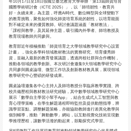
年10月17日至18日假國立臺北教育大學舉辦「第13屆師資培育
國際學術研討會（ICTE 2025）」，以「師培韌性・教育共
好・永續未來」為主題，呼應AI時代、數位轉型與全球變動下
的教育挑戰，聚焦如何強化師資培育系統的韌性，以培育能面
對不確定未來的優質教師。研討會議題涵蓋「教材教法」、
「課程與教學」及其延伸主題，吸引國內外學者、師培教授及
教育現場教師共同參與。
教育部近年積極推動「師資培育之大學領域教學研究中心設置
計畫」，強化各學科領域教材教法的實務研究、培育優秀師
資，並融入最新的教育發展議題，透過跨校社群與合作機制，
推動各領域的教學創新。本次研討會邀集9大領域教學研究中心
共同參與圓桌論壇、微型工作坊及創新教材教具展，展現領域
教學研究中心豐碩的研發成果。
圓桌論壇邀集各中心主持人及師培教授分享臨床教學實踐、跨
校共備歷程與教材教法研究經驗，其中數學領域教學研究中心
展示「數學自主學習小幫手App」，結合生成式人工智慧與教
育心理學策略，在學生解題過程即時監控及提供動態指導，辨
識學習盲點、調整解題策略，亦能協助教師進行差異化教學與
個別輔導，推動「舞動數學」網站，以互動視覺化技術呈現數
學推理歷程，讓數學活潑的動起來，鼓勵探究式學習。
另8場微型工作坊展現教育部推動領域教學研究中心的具體成