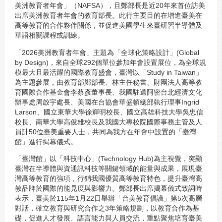
美洲教育者年會」（NAFSA），且鄭部長是近20年來首位訪美
出席美洲教育者年會的教育部長。此行主要目的在增進臺美在
高等教育的合作夥伴關係，並促進美國學生來臺研習半導體及
華語相關課程或訓練。
「2026美洲教育者年會」主題為「全球化策略設計」(Global
by Design)，來自全球292個單位參加年會設置展位，為全球規
模最大且最活躍的國際教育盛會，臺灣以「Study in Taiwan」
為主題參展，由教育部鄭部長、林主任秘書、財團法人高等教
育國際合作基金會李蔡彥董事長、我國駐邁阿密台北經濟文化
辦事處周啟宇處長、美國在台協會華盛頓總部執行理事Ingrid
Larson、國立東華大學徐輝明校長、國立高雄科技大學吳忠信
校長、南華大學高俊雄校長及我國大專校院國際事務主管及人
員計50位臺美重要人士，共同為我方在年會中設置的「臺灣
館」進行揭幕儀式。
「臺灣館」以「科技中心」(Technology Hub)為主視覺，突顯
臺灣在半導體與資通訊科技等關鍵領域的能量與成果，展現臺
灣高等教育的強項，行銷我國優質高等教育特色，提升臺灣高
教品牌於國際的能見度與影響力。鄭部長出席揭幕儀式致詞時
表示，臺美於115年1月22日舉辦「台美教育倡議」第5次高層
對話，確立教育與研究合作之3年策略規劃，以教育合作為基
礎，促進人才發展、語言能力與人員交流，重點聚焦培育臺美