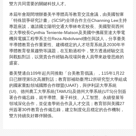
雙方共同需要的關鍵科技人才。
本屆年會期間增辦臺美半導體高等教育交流會議，由美國智庫
「特殊競爭研究計畫」(SCSP)全球合作主任Channing Lee主持
專題座談，邀請國立陽明交通大學林奇宏校長、美國聖荷西州
立大學校長Cynthia Teniente-Matson及美國中佛羅里達大學電
機與電腦工程學系主任Reza Abdolvand擔任與談人，分享臺美
半導體教育合作重要性、建構穩定的人才培育系統及2030年半
導體教育發展趨勢等議題，在互動過程中，雙方透過經驗交流
與觀點對話，以寶貴合作經驗為現場與會人員帶來啟發思維的
盛宴。
臺美雙邊自109年起共同推動「台美教育倡議」，115年1月22
日已辦理第5次高層對話；教育部補助臺灣12所研究型大學組成
的國家重點領域國際合作聯盟(UAAT)，與伊利諾大學系統
(UI)、德州農工大學系統(TAMUS)及德州大學系統(UTS)分別簽
署合作備忘錄，就半導體、量子科技、人工智慧、永續發展等
領域深化合作，並促進學術合作及人才交流；教育部與美國27
州簽署30件教育合作備忘錄，建立制度化且穩定的合作機制，
雙方持續良好夥伴關係。