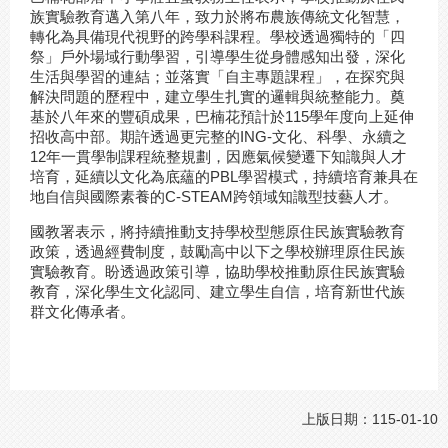
族實驗教育邁入第八年，致力於將布農族傳統文化智慧，
轉化為具備現代視野的跨學科課程。學校透過獨特的「四
祭」戶外場域行動學習，引導學生從身體感知出發，深化
生活與學習的連結；並落實「自主專題課程」，在探究與
解決問題的歷程中，建立學生扎實的邏輯與統整能力。奠
基於八年來的豐碩成果，巴楠花預計於115學年度向上延伸
招收高中部。期許透過更完整的ING-文化、科學、永續之
12年一貫學制課程統整規劃，因應氣候變遷下知識與人才
培育，延續以文化為底蘊的PBL學習模式，持續培育兼具在
地自信與國際素養的C-STEAM跨領域知識型技藝人才。
國教署表示，將持續推動支持學校型態原住民族實驗教育
政策，透過經費制度，鼓勵高中以下之學校辦理原住民族
實驗教育。盼透過政策引導，協助學校推動原住民族實驗
教育，深化學生文化認同、建立學生自信，培育新世代族
群文化傳承者。
上版日期：115-01-10