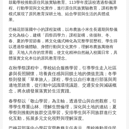
鼓勵學校推動原住民族實驗教育。113學年度該校透過祭儀課
程、行動學習與文化實作，進行原住民族實驗教育，課程教學
模式展現了原民教育深耕土地、結合學習與生活的具體成
果。
巴楠花部落國中小的課程架構，以布農族小米生長週期與祭儀
文化為核心，建構「四祭四學力」課程架構，依循秋、冬、
春、夏的學習節奏，將文化儀式轉化為完整學習歷程。學生得
以透過祭儀體驗、身體行動與文化實作，理解布農族萬物有
靈、天地人共存的世界觀，使文化精神自然融入校園日常，具
體落實文化本位的原民教育理念。
在秋學祭課程中，學校結合服務學習，引導學生走入社區
參與長照關懷，培養責任感與回饋土地的價值意識；冬學
祭則發展「單車旅人」課程，學生以自行車進行部落與周
邊地景踏查，從行動中認識環境議題、交通安全與減碳概
念，將永續發展落實於生活實踐。
春學祭以「敬山學習」為主軸，透過登山與自然觀察，引
導學生尊重山林、理解生態倫理，深化與土地的連結；夏
學祭則推動跨族群交流學習，安排學生與不同族群進行文
化互動，拓展多元文化視野與理解深度。
巴楠花部落中小學莊宜螢教務主任表示，學校推動原住民