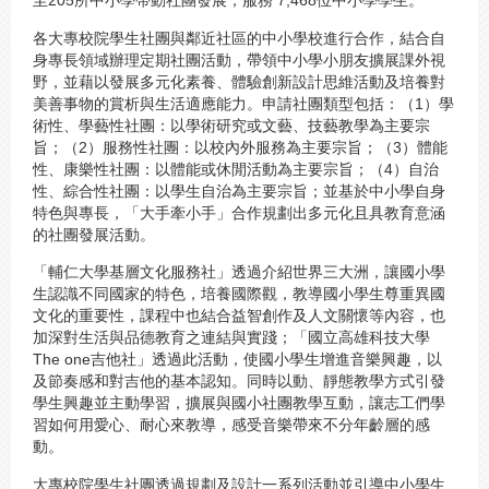
至205所中小學帶動社團發展，服務 7,468位中小學學生。
各大專校院學生社團與鄰近社區的中小學校進行合作，結合自
身專長領域辦理定期社團活動，帶領中小學小朋友擴展課外視
野，並藉以發展多元化素養、體驗創新設計思維活動及培養對
美善事物的賞析與生活適應能力。申請社團類型包括：（1）學
術性、學藝性社團：以學術研究或文藝、技藝教學為主要宗
旨；（2）服務性社團：以校內外服務為主要宗旨；（3）體能
性、康樂性社團：以體能或休閒活動為主要宗旨；（4）自治
性、綜合性社團：以學生自治為主要宗旨；並基於中小學自身
特色與專長，「大手牽小手」合作規劃出多元化且具教育意涵
的社團發展活動。
「輔仁大學基層文化服務社」透過介紹世界三大洲，讓國小學
生認識不同國家的特色，培養國際觀，教導國小學生尊重異國
文化的重要性，課程中也結合益智創作及人文關懷等內容，也
加深對生活與品德教育之連結與實踐；「國立高雄科技大學
The one吉他社」透過此活動，使國小學生增進音樂興趣，以
及節奏感和對吉他的基本認知。同時以動、靜態教學方式引發
學生興趣並主動學習，擴展與國小社團教學互動，讓志工們學
習如何用愛心、耐心來教導，感受音樂帶來不分年齡層的感
動。
大專校院學生社團透過規劃及設計一系列活動並引導中小學生