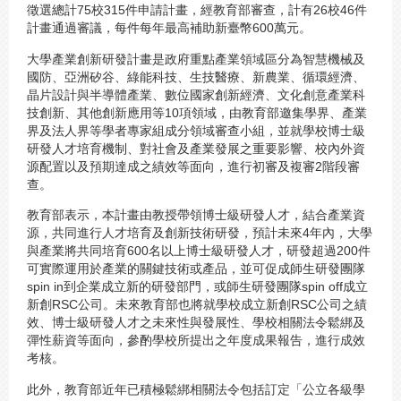
徵選總計75校315件申請計畫，經教育部審查，計有26校46件
計畫通過審議，每件每年最高補助新臺幣600萬元。
大學產業創新研發計畫是政府重點產業領域區分為智慧機械及
國防、亞洲矽谷、綠能科技、生技醫療、新農業、循環經濟、
晶片設計與半導體產業、數位國家創新經濟、文化創意產業科
技創新、其他創新應用等10項領域，由教育部邀集學界、產業
界及法人界等學者專家組成分領域審查小組，並就學校博士級
研發人才培育機制、對社會及產業發展之重要影響、校內外資
源配置以及預期達成之績效等面向，進行初審及複審2階段審
查。
教育部表示，本計畫由教授帶領博士級研發人才，結合產業資
源，共同進行人才培育及創新技術研發，預計未來4年內，大學
與產業將共同培育600名以上博士級研發人才，研發超過200件
可實際運用於產業的關鍵技術或產品，並可促成師生研發團隊
spin in到企業成立新的研發部門，或師生研發團隊spin off成立
新創RSC公司。未來教育部也將就學校成立新創RSC公司之績
效、博士級研發人才之未來性與發展性、學校相關法令鬆綁及
彈性薪資等面向，參酌學校所提出之年度成果報告，進行成效
考核。
此外，教育部近年已積極鬆綁相關法令包括訂定「公立各級學