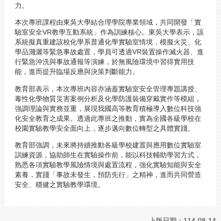
力。
本次專班課程由東吳大學結合理學院專業領域，共同開發「實
驗室安全VR教學互動系統」作為訓練核心。東吳大學表示，該
系統擬真重建該校化學系普通化學實驗室情境，模擬火災、化
學品濺灑等緊急事故處置，學員可透過VR裝置操作滅火器、進
行緊急沖洗與事故通報等演練，於無風險環境中習得實用技
能，進而提升臨場反應與決策判斷能力。
教育部表示，本次專班內容亦涵蓋實驗室安全管理專題講授、
毒性化學物質災害案例分析及化學防護裝備穿戴實作等模組，
強調理論與實務並重，展現我國高等教育積極導入數位科技強
化安全教育之成果。透過此專班之推動，實為全國各級學校在
校園實驗教學安全面向上，逐步邁向數位轉型之具體實踐。
教育部強調，未來將持續推動各級學校建置與應用數位實驗室
訓練資源，協助師生在實驗操作前，能以科技輔助學習方式，
熟悉各項實驗教學風險情境與處置流程，強化實驗知能與安全
素養，實踐「事故未發生，預防先行」之精神，進而共同營造
安全、穩健之實驗教學環境。
上版日期：114-08-14