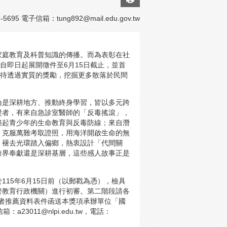
5695 電子信箱：
tung892@mail.edu.gov.tw
家庭教育及科普知識的傳播。而為表彰在社
自即日起展開徵件至6月15日截止，並首
期待透過實質的獎勵，挖掘更多散落於民間
論是深耕地方、推動終身學習，皆以多元跨
獎者，有來自急診室醫師的「反毒搖滾」，
築起青少年的生命教育與反毒防線；來自潛
，克服萬難考取證照，用海洋開啟生命的無
，褪去光環踏入偏鄉，熱衷設計「代間關
跨界奉獻還是深耕基層，這些感人故事正是
15年6月15日前（以郵戳為憑），檢具
管教育行政機關）進行初審。第二階段請各
選者推薦資料表件函送本獎項承辦單位「國
3011@nlpi.edu.tw，電話：