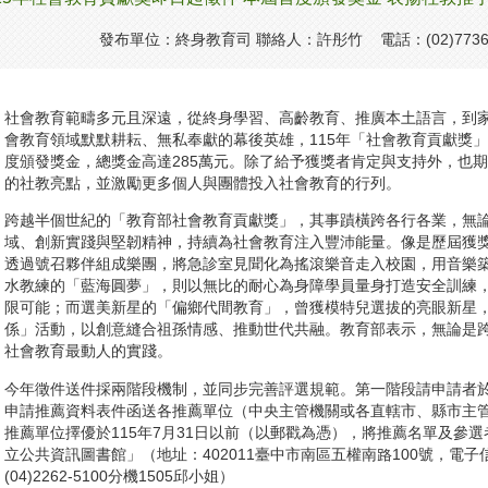
發布單位：終身教育司 聯絡人：許彤竹 電話：(02)7736-
社會教育範疇多元且深遠，從終身學習、高齡教育、推廣本土語言，到
會教育領域默默耕耘、無私奉獻的幕後英雄，115年「社會教育貢獻獎」
度頒發獎金，總獎金高達285萬元。除了給予獲獎者肯定與支持外，也
的社教亮點，並激勵更多個人與團體投入社會教育的行列。
跨越半個世紀的「教育部社會教育貢獻獎」，其事蹟橫跨各行各業，無
域、創新實踐與堅韌精神，持續為社會教育注入豐沛能量。像是歷屆獲
透過號召夥伴組成樂團，將急診室見聞化為搖滾樂音走入校園，用音樂
水教練的「藍海圓夢」，則以無比的耐心為身障學員量身打造安全訓練
限可能；而選美新星的「偏鄉代間教育」，曾獲模特兒選拔的亮眼新星
係」活動，以創意縫合祖孫情感、推動世代共融。教育部表示，無論是
社會教育最動人的實踐。
今年徵件送件採兩階段機制，並同步完善評選規範。第一階段請申請者於1
申請推薦資料表件函送各推薦單位（中央主管機關或各直轄市、縣市主
推薦單位擇優於115年7月31日以前（以郵戳為憑），將推薦名單及參
立公共資訊圖書館」（地址：402011臺中市南區五權南路100號，電子信箱：a2
(04)2262-5100分機1505邱小姐）