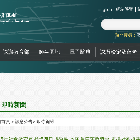
網站導覽
:::
English
熱門搜尋：
認識教育部
師生園地
電子辭典
認證檢定及留考
即時新聞
回首頁
訊息公告
即時新聞
15年社會教育貢獻獎即日起徵件 本屆首度頒發獎金 表揚社教推