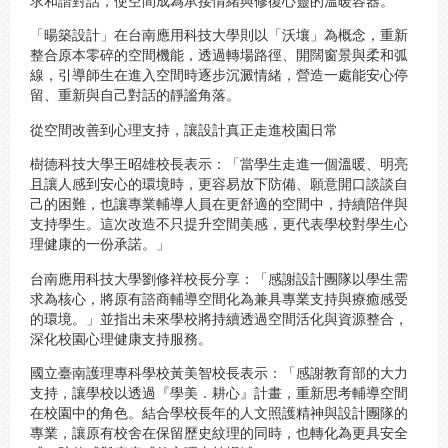
求和諧對話，使空間成為承接情緒與修復心靈的溫暖容器。
「暘築設計」在台南應用科技大學則以「沃壤」為概念，重新
整合原本零碎的空間機能，透過轉場路徑、開闊窗景與柔和弧
線，引導師生在進入空間時逐步沉澱情緒，營造一處能安心停
留、重新與自己對話的靜謐角落。
從空間改善到心理支持，讓設計真正走進校園日常
樹德科技大學王昭雄校長表示：「當學生走進一個溫暖、明亮
且讓人感到安心的環境時，更容易放下防備、願意開口談談自
己的困難，也讓專業輔導人員在更舒適的空間中，持續陪伴與
支持學生。這次改造不只提升空間美感，更代表學校對學生心
理健康的一份承諾。」
台南應用科技大學劉修祥校長分享：「感謝設計團隊以學生需
求為核心，將原有諮商輔導空間化為兼具專業支持與療癒感受
的環境。」並指出未來學校將持續透過空間活化與資源整合，
深化校園心理健康支持服務。
國立臺南護理專科學校黃美智校長表示：「感謝教育部的大力
支持，讓學校以透過『學美．耕心』計畫，重新思考輔導空間
在校園中的角色。結合學校長年的人文照護精神與設計團隊的
專業，讓原有校舍在保留歷史紋理的同時，也轉化為更具安全