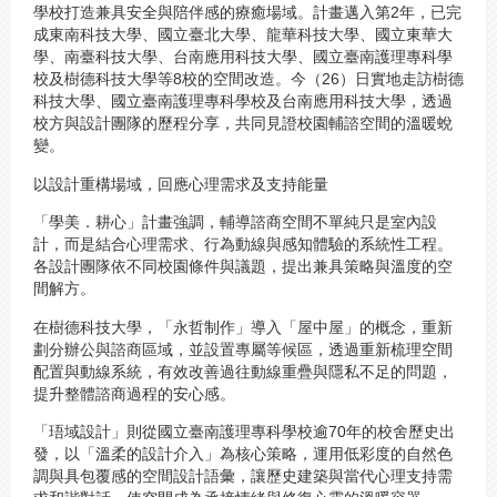
學校打造兼具安全與陪伴感的療癒場域。計畫邁入第2年，已完
成東南科技大學、國立臺北大學、龍華科技大學、國立東華大
學、南臺科技大學、台南應用科技大學、國立臺南護理專科學
校及樹德科技大學等8校的空間改造。今（26）日實地走訪樹德
科技大學、國立臺南護理專科學校及台南應用科技大學，透過
校方與設計團隊的歷程分享，共同見證校園輔諮空間的溫暖蛻
變。
以設計重構場域，回應心理需求及支持能量
「學美．耕心」計畫強調，輔導諮商空間不單純只是室內設
計，而是結合心理需求、行為動線與感知體驗的系統性工程。
各設計團隊依不同校園條件與議題，提出兼具策略與溫度的空
間解方。
在樹德科技大學，「永哲制作」導入「屋中屋」的概念，重新
劃分辦公與諮商區域，並設置專屬等候區，透過重新梳理空間
配置與動線系統，有效改善過往動線重疊與隱私不足的問題，
提升整體諮商過程的安心感。
「珸域設計」則從國立臺南護理專科學校逾70年的校舍歷史出
發，以「溫柔的設計介入」為核心策略，運用低彩度的自然色
調與具包覆感的空間設計語彙，讓歷史建築與當代心理支持需