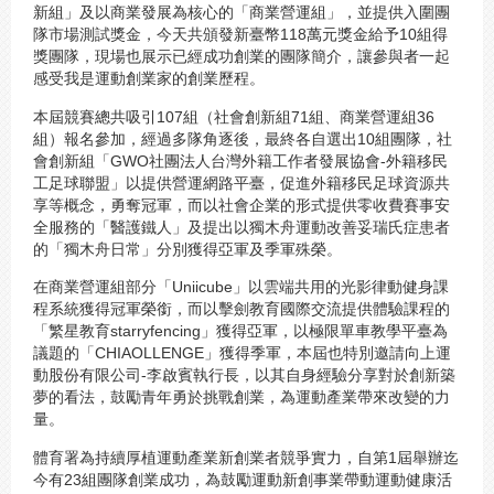
新組」及以商業發展為核心的「商業營運組」，並提供入圍團
隊市場測試獎金，今天共頒發新臺幣118萬元獎金給予10組得
獎團隊，現場也展示已經成功創業的團隊簡介，讓參與者一起
感受我是運動創業家的創業歷程。
本屆競賽總共吸引107組（社會創新組71組、商業營運組36
組）報名參加，經過多隊角逐後，最終各自選出10組團隊，社
會創新組「GWO社團法人台灣外籍工作者發展協會-外籍移民
工足球聯盟」以提供營運網路平臺，促進外籍移民足球資源共
享等概念，勇奪冠軍，而以社會企業的形式提供零收費賽事安
全服務的「醫護鐵人」及提出以獨木舟運動改善妥瑞氏症患者
的「獨木舟日常」分別獲得亞軍及季軍殊榮。
在商業營運組部分「Uniicube」以雲端共用的光影律動健身課
程系統獲得冠軍榮銜，而以擊劍教育國際交流提供體驗課程的
「繁星教育starryfencing」獲得亞軍，以極限單車教學平臺為
議題的「CHIAOLLENGE」獲得季軍，本屆也特別邀請向上運
動股份有限公司-李啟賓執行長，以其自身經驗分享對於創新築
夢的看法，鼓勵青年勇於挑戰創業，為運動產業帶來改變的力
量。
體育署為持續厚植運動產業新創業者競爭實力，自第1屆舉辦迄
今有23組團隊創業成功，為鼓勵運動新創事業帶動運動健康活