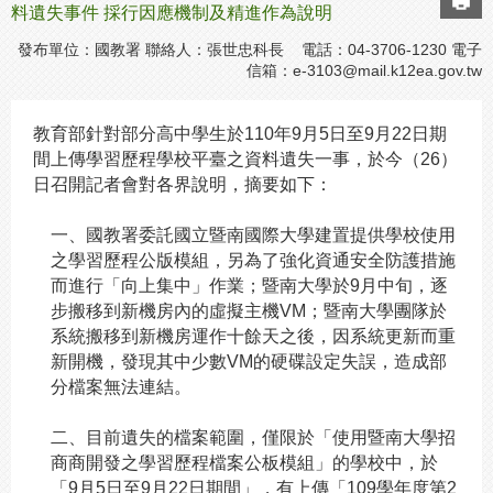
料遺失事件 採行因應機制及精進作為說明
發布單位：國教署 聯絡人：張世忠科長 電話：04-3706-1230 電子
信箱：
e-3103@mail.k12ea.gov.tw
教育部針對部分高中學生於110年9月5日至9月22日期
間上傳學習歷程學校平臺之資料遺失一事，於今（26）
日召開記者會對各界說明，摘要如下：
一、國教署委託國立暨南國際大學建置提供學校使用
之學習歷程公版模組，另為了強化資通安全防護措施
而進行「向上集中」作業；暨南大學於9月中旬，逐
步搬移到新機房內的虛擬主機VM；暨南大學團隊於
系統搬移到新機房運作十餘天之後，因系統更新而重
新開機，發現其中少數VM的硬碟設定失誤，造成部
分檔案無法連結。
二、目前遺失的檔案範圍，僅限於「使用暨南大學招
商商開發之學習歷程檔案公板模組」的學校中，於
「9月5日至9月22日期間」，有上傳「109學年度第2