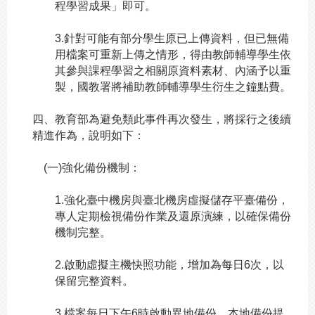
程學習成果」即可。
3.
針對可能有部分學生原已上傳資料，但已無備
用檔案可重新上傳之情形，得由教師輔導學生依
其參與課程學習之相關原資料素材、內涵予以重
製，國教署將補助教師輔導學生衍生之鐘點費。
四、教育部為避免類此事件再次發生，將採行之後續
精進作為，說明如下：
(
一)強化備份機制：
1.
強化臺中機房與臺北機房虛擬儲存平臺備份，
專人定期檢視備份作業及還原演練，以確保備份
機制完整。
2.
啟動虛擬主機快照功能，增加為每日6次，以
保留完整資料。
3.
檔案每日下午6時啟動異地備份，本地備份提