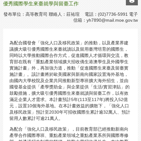
優秀國際學生來臺就學與留臺工作
發布單位：高等教育司 聯絡人：莊祐瑄 電話：(02)7736-5991 電子
信箱：
yh7890@mail.moe.gov.tw
為配合國發會「強化人口及移民政策」的推動，以及產業界建
議擴大吸引優秀國際生來臺就讀以及留用臺灣培育的國際生，
同時以大學推動國際合作方式，促進國際人才循環與交流，教
育部在既有「重點產業領域擴大招收僑生港澳學生及外國學生
實施計畫」外，再加強力道，推動「促進國際生來臺及留臺實
施計畫」。該計畫將於歐美國家與新南向國家設置海外基地，
由國內大學校院及企業共同推動新型專班擴大海外招生，並由
國發基金提供「產學獎助金」與企業提供「生活/實習津貼」的
鼓勵措施，擴大吸引優秀國際生來臺就讀與留臺工作，以有效
滿足企業人才需求。本計畫預計5年(113至117年)將投入52億
元，設置10個海外基地。在本計畫效益的擴散下，「強化人口
及移民政策」預計至2030年可招收國際生累計逾32萬人、預計
留用人數累計可逾21萬人。
為配合「強化人口及移民政策」，目前教育部已經推動新南向
產學合作國際專班、重點產業領域之重點產業系所與國際專修