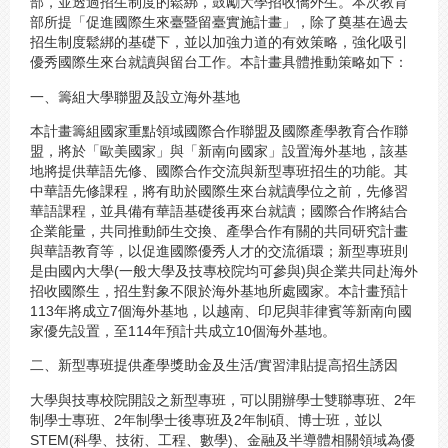
部，並透過招生制度的鬆綁，鼓勵大學招收僑外生。本次教育
部所提「促進國際生來臺暨留臺實施計畫」，除了奠基在過去
招生制度鬆綁的基礎下，並以加強力道的有效策略，強化吸引
優秀國際生來台就讀與留台工作。本計畫具體推動策略如下：
一、籌組大學聯盟及設立海外基地
本計畫籌組國家重點領域國際合作聯盟及國際產學教育合作聯
盟，將於「歐美國家」與「新南向國家」設置海外基地，該基
地將提供華語先修、國際合作交流與新型專班招生的功能。其
中華語先修課程，將有助於國際生來台就讀學位之前，先修習
華語課程，並具備有華語基礎後再來台就讀；國際合作將結合
企業能量，共同推動師生交換、產學合作有關的共同研究計畫
與華語教育等，以促進國際優秀人才的交流循環；新型專班則
是由國內大學(一般大學及技專校院均可參與)與企業共同赴海外
招收國際生，招生對象不限於海外基地所處國家。本計畫預計
113年將成立7個海外基地，以越南、印尼與菲律賓等新南向國
家優先設置，至114年預計共成立10個海外基地。
二、新型專班提供產學獎助金及生活/實習津貼提高招生誘因
大學與技專校院開設之新型專班，可以開辦學士雙聯專班、2年
制學士專班、2年制學士後專班及2年制碩、博士班，並以
STEM(科學、技術、工程、數學)、金融及半導體相關領域為優