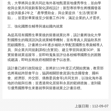
先，大學將與企業共同赴海外基地甄選當地優秀學生，並由學
校與企業共同規劃客製化課程設計；新型專班學生將獲國發基
金提供最多2年之「產學獎助金」與企業提供「生活/實習津
貼」，並需於畢業後至少留臺工作2年，滿足企業的人才需求。
三、強化國際生輔導與連結國內就業
為提高現有國際生畢業後的留臺就業比率，該計畫將強化大學
對國際生的職涯諮詢及就業輔導機制，並有專責人員協助系所
照顧國際生。計畫將分4年逐步補助大學配置國際生專責輔導人
員、與企業共同規劃課程(含實習)、建立學習與就業SOP、落
實留臺就業追蹤等，並即時蒐集並評估各校輔導國際生的困難
或建議，即時反映政府相關部會予以改善。
該計畫已經行政院核定，並將於113年度正式開始實施，教育部
也將籌組跨部會平台，協調相關部會資源(包含國發會、國科
會、經濟部、外交部、僑務委員會等)共同支持，以強化海外基
地的功能與任務；並透過簡化居留和永居的鬆綁措施，達到吸
引優秀國際學生來臺就學與留臺就業之計畫目標。
上版日期：112-09-07