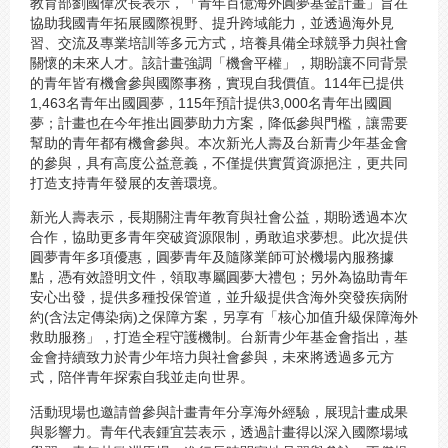
教育部劉國偉次長表示，「青年百億海外圓夢基金計畫」旨在
協助我國青年拓展國際視野、提升跨域能力，並透過海外見
習、交流及專業培訓等多元方式，培養具備全球競爭力與社會
關懷的未來人才。該計畫強調「機會平權」，期盼讓不同背景
的青年皆有機會參與國際事務，實現自我價值。114年已提供
1,463名青年出國圓夢，115年預計提供3,000名青年出國圓
夢；計畫也在今年推出圓夢助力方案，降低參與門檻，讓需要
幫助的青年都有機會參與。本次新光人壽及台新青少年基金會
的參與，具有高度公益意義，不僅提供實質資源挹注，更共同
打造支持青年發展的友善環境。
新光人壽表示，長期關注青年教育與社會公益，期盼透過本次
合作，協助更多青年突破資源限制，勇敢追求夢想。此次提供
圓夢青年多項優惠，圓夢青年及隨隊業師可於機場內服務據
點，憑有效證明文件，領取專屬圓夢大禮包；另外為協助青年
安心出發，提供多種投保管道，並升級提供含海外突發疾病附
約(含法定傳染病)之保障方案，另享有「核心加值升級保障海外
救助服務」，打造全程守護機制。台新青少年基金會指出，基
金會持續致力於青少年培力與社會參與，未來將透過多元方
式，陪伴青年探索自我並走向世界。
活動現場也邀請曾參與計畫青年分享海外經驗，展現計畫成果
與影響力。青年代表鍾宜芸表示，透過計畫得以深入國際場域