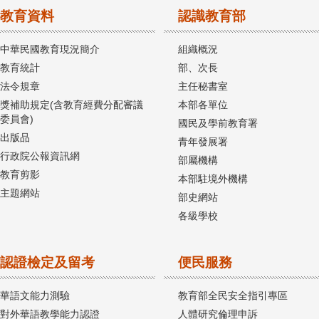
教育資料
認識教育部
中華民國教育現況簡介
組織概況
教育統計
部、次長
法令規章
主任秘書室
獎補助規定(含教育經費分配審議
本部各單位
委員會)
國民及學前教育署
出版品
青年發展署
行政院公報資訊網
部屬機構
教育剪影
本部駐境外機構
主題網站
部史網站
各級學校
認證檢定及留考
便民服務
華語文能力測驗
教育部全民安全指引專區
對外華語教學能力認證
人體研究倫理申訴