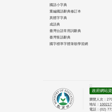
國語小字典
重編國語辭典修訂本
異體字字典
成語典
臺灣台語常用詞辭典
臺灣客語辭典
國字標準字體筆順學習網
:::
政府網站資
瀏覽人次：
27
地址：
10021
電話：(02) 7