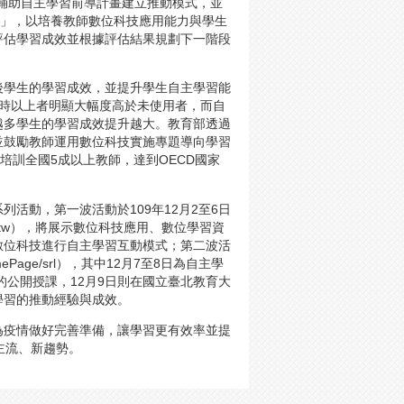
技輔助自主學習前導計畫建立推動模式，並
畫」，以培養教師數位科技應用能力與學生
評估學習成效並根據評估結果規劃下一階段
後學生的學習成效，並提升學生自主學習能
小時以上者明顯大幅度高於未使用者，而自
越多學生的學習成效提升越大。教育部透過
並鼓勵教師運用數位科技實施專題導向學習
培訓全國5成以上教師，達到OECD國家
活動，第一波活動於109年12月2至6日
ch.tw），將展示數位科技應用、數位學習資
數位科技進行自主學習互動模式；第二波活
omePage/srl），其中12月7至8日為自主學
的公開授課，12月9日則在國立臺北教育大
學習的推動經驗與成效。
為疫情做好完善準備，讓學習更有效率並提
主流、新趨勢。