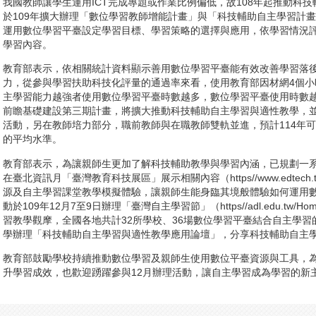
我國教師讓學生運用ICT完成專題或作業比例偏低，故108年起推動科
於109年擴大辦理「數位學習教師增能計畫」與「科技輔助自主學習計
運用數位學習平臺設定學習目標、學習策略的選擇與應用，依學習情況
學習內容。
教育部表示，依相關統計資料顯示善用數位學習平臺能有效改善學習落
力，從參與學習扶助科技化評量的通過率來看，使用教育部因材網4個
主學習能力越強者使用數位學習平臺時數越多，數位學習平臺使用時數
前瞻基礎建設第三期計畫，將擴大推動科技輔助自主學習與適性教學，
活動，另在教師培力部分，職前教師與在職教師雙軌並進，預計114年可
的平均水準。
教育部表示，為讓親師生更加了解科技輔助教學與學習內涵，已規劃一系列
在臺北資訊月「臺灣教育科技展區」展示相關內容（https//www.edte
源及自主學習課堂教學模擬體驗，讓親師生能身臨其境般體驗如何運用
動於109年12月7至9日辦理「臺灣自主學習節」（https//adl.edu.tw/H
習教學觀摩，全國各地共計32所學校、36場數位學習平臺結合自主學習
學辦理「科技輔助自主學習與適性教學應用論壇」，分享科技輔助自主
教育部鼓勵學校持續推動數位學習及親師生使用數位平臺資源與工具，
升學習成效，也歡迎踴躍參與12月辦理活動，讓自主學習成為學習的新