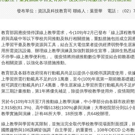
發布單位：資訊及科技教育司 聯絡人：葉晉華 電話：（02）771
教育部因應疫情停課線上教學需求，今(109)年2月已發布「線上課程
府與高級中等以下學校共同推動及執行相關措施，重點措施包括成立因
上學習平臺及教學資源與工具，結合五大電信業者提供經濟弱勢學生居
用所需資訊設備、辦理線上教學演練及加強對親師生宣導，讓師生熟悉
不停學–線上教學便利包」。後疫情將持續推動數位學習並結合前瞻基礎建
合相關資源，以強化各項措施推動。
教育部及各縣市政府現有行動載具尚足以提供小規模停課調度使用，依
上學習所需行動載具不足約19.1萬臺，至今(109)年底第一期前瞻基
校可調度行動載具約17.4萬臺，學生居家線上學習所需行動載具尚不足約1
第三期計畫推動，第1年將優先補足，除提供學校教學使用外，疫情期間
另於今(109)年3月至7月推動線上教學演練，中小學部分由各縣市政
2,915校(81.3%)、高中職513校(100%)參與演練；大專校院部分
教學實施與演練，計有46所大學、18所技專，共64校辦理。
線上教學與學習有其限制，並無法完全取代學校教學現場面對面授課，
國際趨勢與108課綱皆強調「自主學習」的重要性，108年OECD 公布教