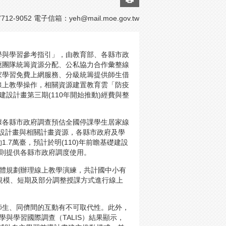
2-9052 電子信箱：
yeh@mail.moe.gov.tw
教學與學習參考指引」，由教育部、各縣市政
應團隊統籌資源分配、公私協力合作彙整線
家學習免費上網服務、分級統籌提供師生借
線上教學操作，相關資源建置教育雲「防疫
設計畫第三期(110年開始推動)經費與整
據各縣市政府調查預估全國停課學生居家線
礎建設計畫與相關計畫資源，各縣市政府及學
.7萬臺，預計於明(110)年前瞻基礎建設
則提供各縣市政府調度使用。
府整體規劃辦理線上教學演練，共計國中小有
則以小規模、短期及部分調整授課方式進行線上
師生、同儕間的互動有不可取代性。此外，
學與學習國際調查（TALIS）結果顯示，