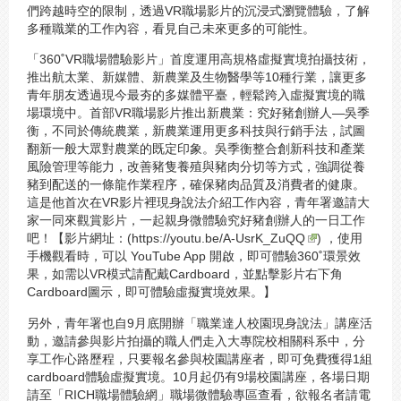
們跨越時空的限制，透過VR職場影片的沉浸式瀏覽體驗，了解
多種職業的工作內容，看見自己未來更多的可能性。
「360˚VR職場體驗影片」首度運用高規格虛擬實境拍攝技術，
推出航太業、新媒體、新農業及生物醫學等10種行業，讓更多
青年朋友透過現今最夯的多媒體平臺，輕鬆跨入虛擬實境的職
場環境中。首部VR職場影片推出新農業：究好豬創辦人—吳季
衡，不同於傳統農業，新農業運用更多科技與行銷手法，試圖
翻新一般大眾對農業的既定印象。吳季衡整合創新科技和產業
風險管理等能力，改善豬隻養殖與豬肉分切等方式，強調從養
豬到配送的一條龍作業程序，確保豬肉品質及消費者的健康。
這是他首次在VR影片裡現身說法介紹工作內容，青年署邀請大
家一同來觀賞影片，一起親身微體驗究好豬創辦人的一日工作
吧！【影片網址：(
https://youtu.be/A-UsrK_ZuQQ
) ，使用
手機觀看時，可以 YouTube App 開啟，即可體驗360˚環景效
果，如需以VR模式請配戴Cardboard，並點擊影片右下角
Cardboard圖示，即可體驗虛擬實境效果。】
另外，青年署也自9月底開辦「職業達人校園現身說法」講座活
動，邀請參與影片拍攝的職人們走入大專院校相關科系中，分
享工作心路歷程，只要報名參與校園講座者，即可免費獲得1組
cardboard體驗虛擬實境。10月起仍有9場校園講座，各場日期
請至「RICH職場體驗網」職場微體驗專區查看，欲報名者請電