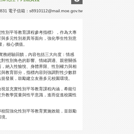
831 電子信箱：
s8910112@mail.moe.gov.tw
院性別平等教育課程參考指標》，作為大專
育與多元性別差異等面向，強化學生性別意
權」核心價值。
及實務經驗回饋，內容包括三大向度：情感
化對性別角色的影響、情緒調適、親密關係
面，納入性愉悅、身體界限、性別權力與相
異與教育部分，指標內容則強調對性少數群
法規發展，鼓勵建立友善多元校園環境。
檢視並充實性別平等教育課程內涵，希能引
提升教學質量與性平意識，進而促進校園性
專校院強化性別平等教育實施效能，並鼓勵
環境。