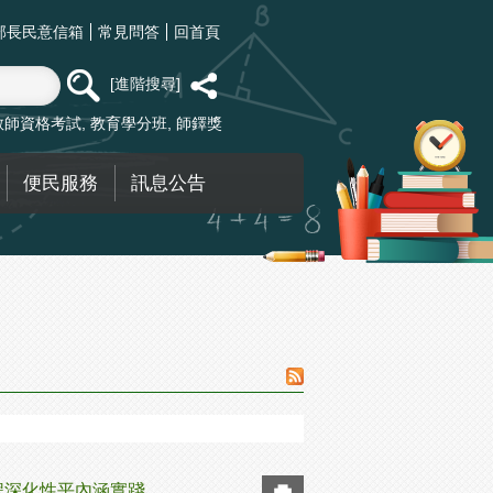
部長民意信箱
常見問答
回首頁
進階搜尋
教師資格考試
教育學分班
師鐸獎
便民服務
訊息公告
程深化性平內涵實踐