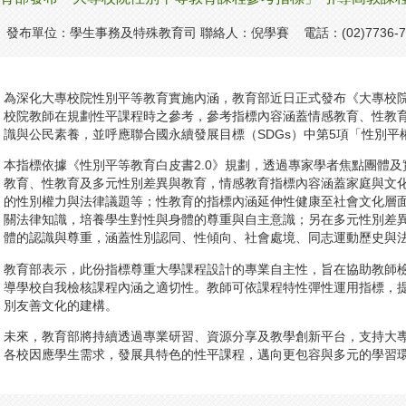
發布單位：學生事務及特殊教育司 聯絡人：倪學賽 電話：(02)7736-7
為深化大專校院性別平等教育實施內涵，教育部近日正式發布《大專校
校院教師在規劃性平課程時之參考，參考指標內容涵蓋情感教育、性教
識與公民素養，並呼應聯合國永續發展目標（SDGs）中第5項「性別平
本指標依據《性別平等教育白皮書2.0》規劃，透過專家學者焦點團體
教育、性教育及多元性別差異與教育，情感教育指標內容涵蓋家庭與文
的性別權力與法律議題等；性教育的指標內涵延伸性健康至社會文化層
關法律知識，培養學生對性與身體的尊重與自主意識；另在多元性別差
體的認識與尊重，涵蓋性別認同、性傾向、社會處境、同志運動歷史與
教育部表示，此份指標尊重大學課程設計的專業自主性，旨在協助教師
導學校自我檢核課程內涵之適切性。教師可依課程特性彈性運用指標，
別友善文化的建構。
未來，教育部將持續透過專業研習、資源分享及教學創新平台，支持大
各校因應學生需求，發展具特色的性平課程，邁向更包容與多元的學習