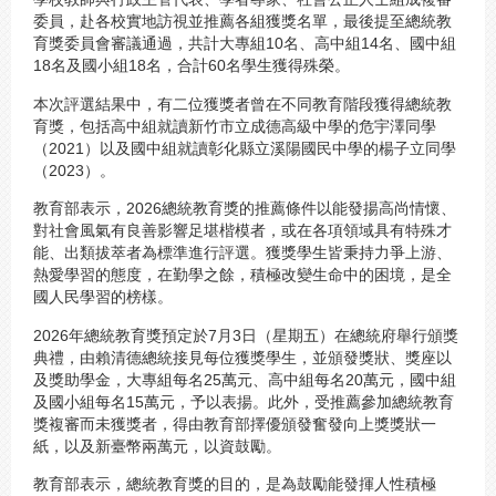
委員，赴各校實地訪視並推薦各組獲獎名單，最後提至總統教
育獎委員會審議通過，共計大專組10名、高中組14名、國中組
18名及國小組18名，合計60名學生獲得殊榮。
本次評選結果中，有二位獲獎者曾在不同教育階段獲得總統教
育獎，包括高中組就讀新竹市立成德高級中學的危宇澤同學
（2021）以及國中組就讀彰化縣立溪陽國民中學的楊子立同學
（2023）。
教育部表示，2026總統教育獎的推薦條件以能發揚高尚情懷、
對社會風氣有良善影響足堪楷模者，或在各項領域具有特殊才
能、出類拔萃者為標準進行評選。獲獎學生皆秉持力爭上游、
熱愛學習的態度，在勤學之餘，積極改變生命中的困境，是全
國人民學習的榜樣。
2026年總統教育獎預定於7月3日（星期五）在總統府舉行頒獎
典禮，由賴清德總統接見每位獲獎學生，並頒發獎狀、獎座以
及獎助學金，大專組每名25萬元、高中組每名20萬元，國中組
及國小組每名15萬元，予以表揚。此外，受推薦參加總統教育
獎複審而未獲獎者，得由教育部擇優頒發奮發向上獎獎狀一
紙，以及新臺幣兩萬元，以資鼓勵。
教育部表示，總統教育獎的目的，是為鼓勵能發揮人性積極