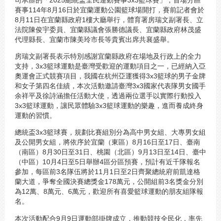
賽事114年8月16日於宜蘭運動公園籃球場開打，賽前記者會於
8月11日在宜蘭縣政府1樓大廳舉行，體育署房瑞文副署長、立
法院陳俊宇委員、宜蘭縣議會張勝德議長、宜蘭縣政府林茂盛
代理縣長、宜蘭市陳美玲市長等貴賓出席共襄盛舉。
房瑞文副署長表示特別感謝宜蘭縣政府在場地及行政上的全力
支持，3x3籃球運動是臺灣受歡迎的運動項目之一，已經納入亞
奧運會正式競賽項目，我國在杭州亞運獲得3x3籃球的男子金牌
和女子第四名佳績，本次活動邀請臺灣3x3國家代表隊男女國手
余祥平及徐詩涵擔任活動大使，透過兩位選手以實際行動投入
3x3籃球運動，讓民眾體驗3x3籃球運動的樂趣，進而養成終身
運動的習慣。
總統盃3x3籃球賽，規劃比賽組別分為高中男女組、大專男女組
及公開男女組，將依序於宜蘭（東區）8月16日至17日、臺南
（南區）8月30日至31日、桃園（北區）9月13日至14日、臺中
（中區）10月4日至5日舉辦4區分區預賽，預計有近千隊報名
參加，每區前3名隊伍將於11月1日至2日齊聚總統府前凱達格
蘭大道，爭奪全國決賽總獎金178萬元，公開組前3名獎金分別
為12萬、8萬元、6萬元，歡迎所有喜愛籃球運動的朋友組隊報
名。
本次活動配合9月9日運動部掛牌成立，推動競技全民化，率先