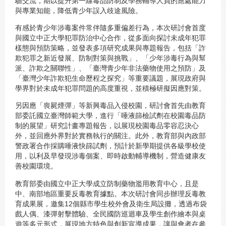
驗交流，期以提升第一線毒品防制及學務輔導人員的應處能力
與專業知能，降低青少年誤入歧途風險。
有感於青少年涉毒案件常伴隨多重偏差行為，本次研討會首度
與國立中正大學犯罪防治中心合作，從多面向探討未成年犯罪
樣態與預防策略，並發表多項研究成果與專題報告，包括「詐
欺犯罪之新近發展、防制對策與挑戰」、「少年涉毒行為與幫
派、詐欺之關聯性」、「臺灣青少年非法藥物使用之預防」及
「臺灣少年詐欺犯生命歷程之探究」等重要議題，展現政府與
學界對於未成年犯罪問題的高度重視，並積極研擬因應對策。
另因應「喪屍煙彈」等新興毒品入侵校園，研討會首先由教育
部委託國立臺灣師範大學，進行「唾液篩檢試劑在校園毒品防
制的展望」研究計畫專題報告，以展現校園毒品零容忍決心
外，並回應外界對於實務執行的關注。此外，教育部與內政部
警政署合作採購唾液快篩試劑，預計於新學期提供各級學校使
用，以利及早發現涉毒個案、即時啟動輔導機制，營造健康友
善校園環境。
教育部委由國立中正大學成立防制藥物濫用教育中心，且是
中、南部地區重要反毒教育據點。本次研討會同步辦理反毒教
育成果展，邀集12個縣市學生校外會及衛生局設攤，透過布袋
戲人偶、漆彈射擊體驗、全民國防巡迴車及學生創作繪本與桌
遊等多元形式，展現地方特色與創新宣導成果，讓與會者在參