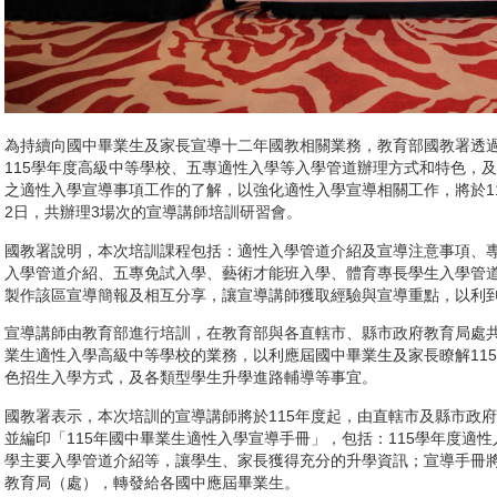
為持續向國中畢業生及家長宣導十二年國教相關業務，教育部國教署透
115學年度高級中等學校、五專適性入學等入學管道辦理方式和特色，
之適性入學宣導事項工作的了解，以強化適性入學宣導相關工作，將於11月1
2日，共辦理3場次的宣導講師培訓研習會。
國教署說明，本次培訓課程包括：適性入學管道介紹及宣導注意事項、
入學管道介紹、五專免試入學、藝術才能班入學、體育專長學生入學管
製作該區宣導簡報及相互分享，讓宣導講師獲取經驗與宣導重點，以利
宣導講師由教育部進行培訓，在教育部與各直轄市、縣市政府教育局處
業生適性入學高級中等學校的業務，以利應屆國中畢業生及家長瞭解11
色招生入學方式，及各類型學生升學進路輔導等事宜。
國教署表示，本次培訓的宣導講師將於115年度起，由直轄市及縣市政
並編印「115年國中畢業生適性入學宣導手冊」，包括：115學年度適
學主要入學管道介紹等，讓學生、家長獲得充分的升學資訊；宣導手冊將
教育局（處），轉發給各國中應屆畢業生。