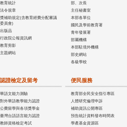
教育統計
部、次長
法令規章
主任秘書室
獎補助規定(含教育經費分配審議
本部各單位
委員會)
國民及學前教育署
出版品
青年發展署
行政院公報資訊網
部屬機構
教育剪影
本部駐境外機構
主題網站
部史網站
各級學校
認證檢定及留考
便民服務
華語文能力測驗
教育部全民安全指引專區
對外華語教學能力認證
人體研究倫理申訴
公費留學與各項獎學金
補助資訊公開專區
臺灣台語語言能力認證
預告統計資料發布時間表
教師資格檢定考試
學產基金資源區