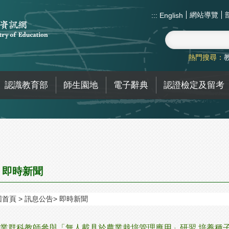
網站導覽
:::
English
熱門搜尋：
認識教育部
師生園地
電子辭典
認證檢定及留考
即時新聞
回首頁
訊息公告
即時新聞
業群科教師參與「無人載具於農業栽培管理應用」研習 培養種子