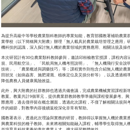
為提升高級中等學校農業類科教師的專業知能，教育部國教署補助農業
業學校（以下簡稱興大附農）辦理「無人載具於農業栽培管理之應用」
機科技的認識，深入探討無人機於農業領域的實務應用、相關法規及操
本次研習計有30位農業類科教師參與，邀請邱桓榆教官授課，課程內容
規、民用航空法」、「民航局無人機考照說明」、「無人機飛行安全說
技術」、「農業概述與調藥技巧」等；課程實作則包含介紹無人機於農
田狀況（如病蟲害、施肥灌溉、植株定位及災損分析等），以及透過精
降低農務人員健康風險效益。
此外，興大附農的社群教師也透過共備會議，完成農業機械實習課程新
教案。教案共計9個單元，提供農業群教師教學準備與課程發展參考。
際應用，過去僅停留在概念層面，透過此次課程，不僅了解相關法規與
作的細節，對教學內容後續返校深化非常有幫助。
國教署表示，透過此次理論與實務的研習，教師得以掌握無人機於農業
興農業科技的種子教師。未來將相關知能融入課程，輔導學生取得無人
並培育具科技素養的青年農業人才，擴大研習整體效益。