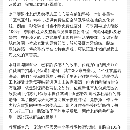
及鼓勵，宛如老師的心靈導師。
為了讓退休老師及教學志工安心留在偏鄉學校，本計畫秉持
「互惠互利」精神，提供免費住宿空間及學校在地的文化資
源。例如，彰化縣香田國小除免費住宿外，每學期再提供稻穀
100斤、季節性蔬菜及整套深度農事體驗課程，讓退休老師及教
學志工在服務之餘，亦能享受田園農耕生活的樂趣。又如宜蘭
縣東澳國小位處泰雅族原鄉部落，該校發展泰雅編織、藤編、
歌謠舞蹈、傳統弓箭等在地特色課程，可以讓退休老師感受山
海文化的真善美。
本計畫開辦至今，已有許多感人的故事。位處深山的南投縣立
仁愛國中招募到4位退休老師，其中3位來自臺北、1位住在嘉義
海邊。他們不畏風雨嚴寒，每週千里迢迢往返學校。這幾位志
工老師雖然還需要時間適應山上苦寒潮濕，但他們的熱情並沒
有退卻，依然對偏鄉教育甘之如飴。位處新北市九份風景區的
欽賢國中招募到1位原本擔任某國中自然教科書出版社編輯的鄭
老師，為了能夠每天到校協助孩子數理課程，竟辭掉工作，全
力投入欽賢國中擔任教學志工。鄭老師住在學校附近民宿，每
天步行上下山，體驗孩子們的生活環境，兩位老師的善行義
舉，獲得該校師生的感佩！
教育部表示，偏遠地區國民中小學教學換宿試辦計畫將自105年