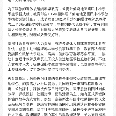
為了讓教師退休後繼續奉獻教育，並提升偏鄉地區國民中小學
學生學習成就，教育部自105年起辦理「偏遠地區國民中小學教
學換宿試辦計畫」，成功媒合18位深具熱忱的退休教師及教學
志工至6所偏鄉學校協助教學，學校則提供免費住宿，並有財團
法人張榮發基金會、財團法人吳尊賢文教基金會共襄盛舉，協
助相關經費，辦理成效普受好評。
臺灣社會具有充裕人力資源，有許多退休人員或專業志工具有
熱忱，願意主動到偏鄉地區學校從事服務工作。教育部去年底
委請國立政治大學建立「鹿樂～偏鄉教育群眾募集平臺」，協
助引進退休教師及專長志工投入偏遠地區學校服務行列，不僅
充實教學人力，提供偏鄉學生適性學習機會，也讓更多教學志
工發揮所長，協力為學生學習共同努力。
教育部指出，教學換宿計畫的課程是由學校及教學志工依據在
地特色、師資需求及社區資源，共同規劃一學期課程教學內
容，並於課中、課後或例假日時間實施。教學服務範圍以補救
教學、課後照顧、社團指導、藝能活動為主，如有正式課程則
採協同教學方式實施。例如，嘉義縣太平國小推動藝術與人文
及品德教育課程，邀請雲林縣鎮西國小邱麗香退休校長指導國
樂團及南胡課程。除了社團指導老師外，邱校長更經常留校陪
伴太平國小教學團隊，關心其生活與教學狀況，予以適時指導