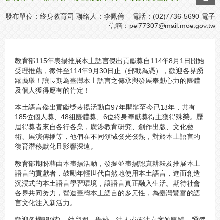
發布單位：終身教育司 聯絡人：李佩倫 電話：(02)7736-5690 電子
信箱：
pei77307@mail.moe.gov.tw
教育部115年表揚推展本土語言傑出貢獻獎自114年8月1日開始
受理推薦，徵件至114年9月30日止（郵戳為憑），歡迎各界踴
躍薦舉！讓長期為臺灣本土語言之傳承與發展奉獻心力的團體
及個人獲得應有的肯定！
本土語言傑出貢獻獎表揚活動自97年開辦至今已18年，共有
185位個人獎、48組團體獎、6位終身奉獻獎得主獲得殊榮。歷
屆得獎者來自各行各業，廣涉教育研究、創作出版、文化藝
術、展演傳播等，他們在不同領域發光發熱，對於本土語言的
復育潛移默化且影響深遠。
教育部期盼藉由本表揚活動，發掘並表揚認真耕耘及推展本土
語言的貢獻者，鼓勵年輕世代自然地使用本土語言，進而創造
沉浸式的本土語言學習環境，讓語言真正融入生活。期待社會
各界共同努力，營造臺灣本土語言的多元性，為臺灣豐富的語
言文化注入新活力。
歡迎各機關(構)、幼兒園、學校、法人或依法立案的團體，踴躍