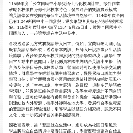
115學年度「公立國民中小學雙語生活化校園計畫」徵件作業，
鼓勵各校依自身條件與校本特色，發展適合的雙語實踐模式，
讓英語學習在校園的每個生活情境中自然發生。114學年度全國
已有1,049所國中小一同參與，逐步形塑各具特色的雙語校園樣
貌。115學年度計畫申請至115年5月25日止，歡迎全國國中小
踴躍加入，一起讓雙語在生活中發生。
各校透過多元方式將英語帶入日常。例如，宜蘭縣黎明國小從
既有英語活動出發，透過繪本閱讀、外師入班說故事及生活情
境體驗，逐步發展為全校共同參與的雙語學習環境，讓學生在
日常互動中自然開口；彰化縣員林國中則結合英語小主播、語
言角及英語日等多項校園活動，營造隨時可以使用英語交流的
情境，引導學生在輕鬆氛圍中練習表達，慢慢累積口說能力與
學習自信；新竹縣照東國小運用教師專業社群與AI輔助展現小
校優勢，以「生生口說、生生展演」為目標，規劃多元雙語教
學活動，並透過班級英語歌曲展演，依學生程度設計不同台詞
與任務，讓每位學生都有參與與發光的機會；嘉義縣新港國中
則連結校內外資源，攜手外師與在地大學，發展符合學生程度
的雙語課程與體驗活動，引導學生以雙語介紹家鄉、認識不同
文化，進一步拓展學習興趣與國際視野。
國教署表示，當「雙語就在生活中」逐步成為校園日常風景，
學生將能在自然情境中培養語言能力，學習歷程也更為自信且