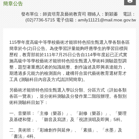
簡章公告
發布單位：師資培育及藝術教育司 聯絡人：劉穎蓁 電話：
(02)7736-5715 電子信箱：
amily11121@mail.moe.gov.tw
115學年度高級中等學校藝術才能班特色招生甄選入學各類各區
簡章於今(2)日公告。為使學習評量能夠呼應學生的學習目標與
歷程，教育部前於111年7月25日公告自114學年度起已正式實
施高級中等學校藝術才能班特色招生甄選入學術科測驗題型調
整，題型著重應試者的知識統整、創作論述及即興表達能力，
期透過多元能力的檢測面向，建構符合當代藝術教育選材育才
工具 (測驗科目內容及方式請詳閱簡章)。
另藝術才能班特色招生甄選入學以分類、分區方式（詳如各類
各區一覽表），並分術科測驗及分發作業二階段辦理。各類別
術科測驗科目如下：
一、音樂班：「主修（樂器）」、「副修（樂器）」、「樂理
及基礎和聲」、「聽音及寫譜」及「視譜演唱及即興」5科。
二、美術班：「彩繪創作與延伸」、「素描」、「水墨」及
「書法」4科。