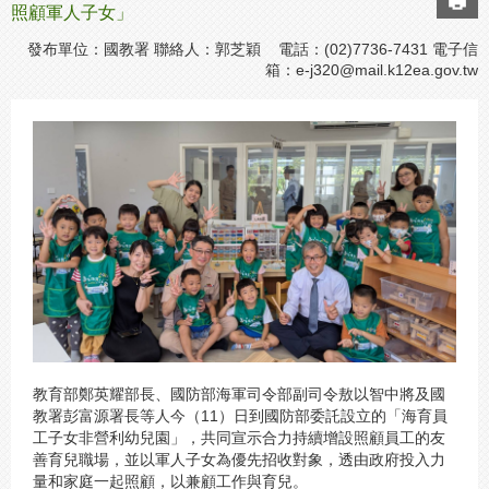
照顧軍人子女」
發布單位：國教署 聯絡人：郭芝穎 電話：(02)7736-7431 電子信
箱：
e-j320@mail.k12ea.gov.tw
教育部鄭英耀部長、國防部海軍司令部副司令敖以智中將及國
教署彭富源署長等人今（11）日到國防部委託設立的「海育員
工子女非營利幼兒園」，共同宣示合力持續增設照顧員工的友
善育兒職場，並以軍人子女為優先招收對象，透由政府投入力
量和家庭一起照顧，以兼顧工作與育兒。