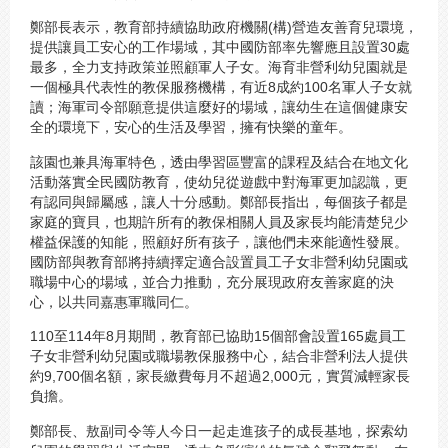
鄭部長表示，教育部持續協助政府機關(構)營造友善育兒環境，
提供讓員工安心的工作場域，其中國防部率先響應且設置30處
最多，全力支持政策並照顧軍人子女。海育非營利幼兒園就是
一個極具代表性的教保服務機構，有近8成約100名軍人子女就
讀；海軍司令部願意提供這麼好的場域，讓幼生在這個健康安
全的環境下，安心的生活及學習，擁有快樂的童年。
該園也兼具海軍特色，透由學習區豐富的課程及結合在地文化
活動落實全民國防教育，使幼兒從遊戲中對海軍更加認識，更
有認同與歸屬感，讓人十分感動。鄭部長指出，每個孩子都是
家庭的寶貝，也期許所有的教保相關人員及家長均能清楚兒少
權益保護的知能，照顧好所有孩子，讓他們未來能適性發展。
國防部與教育部將持續擇定適合設置員工子女非營利幼兒園或
職場中心的場域，並合力推動，充分展現政府友善家庭的決
心，以共同嘉惠軍職同仁。
110至114年8月期間，教育部已協助15個部會設置165處員工
子女非營利幼兒園或職場教保服務中心，結合非營利法人提供
約9,700個名額，家長繳費每月不超過2,000元，實質減輕家長
負擔。
鄭部長、敖副司令等人今日一起走進孩子的成長基地，探索幼