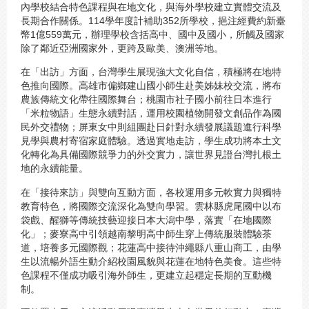
內學校結合特色課程與在地文化，與海外學校建立實體交流及
長期合作關係。114學年度計補助352所學校，挹注經費約新臺
幣1億559萬元，辦理學校含括高中、國中及國小，所觸及國家
除了鄰近亞洲國家外，更跨及歐美、澳洲等地。
在「出訪」方面，台灣學生展現強大文化自信，積極將在地特
色推向國際。高雄市偏鄉建山國小師生赴美姊妹校交流，將布
農族傳統文化帶往國際舞台；桃園市社子國小前往日本進行
「米粒物語」生態永續對話，運用校園植物開發文創品作為國
民外交禮物；屏東女中則組團赴日針對永續發展議題進行科學
見學與農村寄宿家庭體驗。透過實地走訪，學生成功將本土文
化轉化為具備國際競爭力的外交實力，讓世界見證台灣扎根土
地的永續能量。
在「接待來訪」與雙向互動方面，各校運用多元軟實力與獨特
教育特色，將國際交流深化為雙向學習。雲林縣虎尾國中以布
袋戲、醒獅等傳統技藝迎接日本大潟中學，落實「在地國際
化」；麥寮高中引領越南黎明高中師生穿上傳統服裝體驗茶
道，培養多元國際觀；花蓮高中接待沖繩縣八重山商工，由學
生以流暢外語生動介紹校園風貌與花蓮在地特色美食。這些特
色課程不僅成功吸引海外師生，更建立起穩定長期的互動機
制。