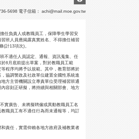
6-5698 電子信箱：
achi@mail.moe.gov.tw
班擔任負責人或教職員工，保障學生學習安
將補習班人員應揭露真實姓名、不得擔任補習
(計13項次)。
習班不適任人員認定、通報、資訊蒐集、任
將於8月底前提出草案，對於教職員工範
定等程序均將予以規範。其中，教育部將於
區，協調警政及社政單位建置全國性系統進
由地方主管機關設立專責單位受理補習班通
與內容刻正研擬，將持續與相關部會、地方
或不實廣告、未將擬聘僱或異動教職員工名
悉教職員工有不適任行為而未通報等，均訂
標和責任，實需仰賴各地方政府及補教業者