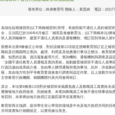
發布單位：終身教育司 聯絡人：黃思綺 電話：(02)773
為強化短期補習班(以下簡稱補習班)管理，有效防範不適任人員於補習
全，立法院已於106年6月修正「補習及進修教育法」(以下簡稱本法)
班人員消極條件、建置不適任人員查詢及通報機制、增訂罰則等納入第9條
因應本法第9條修正公布後，對於該條第12項規定授權教育部訂定之補
職前及任職期間之查詢、處理、利用及其他應遵行事項之辦法，教育部
圍、知悉的定義、資訊蒐集處理方式、查詢機制、通報機制與調查及認
「全國不適任教育人員通報及查詢系統」規劃建置補習班不適任人員專
行資訊連結或系統介接，並由專人辦理通報與查詢事項。此外，亦規劃
報，並由地方性別平等教育委員會進行調查與認定作業。以上規劃方向
主管教育行政機關、相關團體代表共同會商研訂。
其次，本法第9條第13項對於補習班未揭露負責人及教職員工真實姓名
冊陳報地方政府核准、拒絕檢查、未查詢教職員工有無不適任情事或知
有罰則，未來將由地方政府訂定裁罰基準並落實執行。
教育部再次強調，提供學生安心學習的場域是中央及地方政府共同的目
共同落實執行相關規定，以實現修法美意。