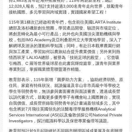
持1,463名青年赴海外拓展視野，115年再創新里程，總計
12,028人報名，預計支持超過3,000名青年走向世界，鼓勵青年
接軌國際、多元學習與跨域實踐，實踐國家希望工程！
115年第1梯次已經啟程青年們，包含前往美國LARTA Institute
總部及洛杉磯新創生態圈，學習產品開發、驗證與市場定位，
將創意轉化為最小可行產品；此外也向美國頂尖運動機構與學
校，包括IMG Academy及亞利桑那州立大學實地學習，深入了
解網球及游泳的運動科學知識；同時，有赴日本觀摩農園行銷
與加工產業，學習如何以農旅結合提升農業價值；另外來到熱
情西班牙 LALIGA總部，被譽為「技術足球的殿堂」，它曾吸
引梅西、C 羅等世界級球星在此書寫輝煌篇章，讓青年與業界
專業對話，掌握職業體育聯盟運作精髓。
教育部表示，115年新增「圓夢助力方案」，協助經濟弱勢、原
住民、家庭有特殊狀況、就讀偏遠及非山非市高級中等學校之
學生等弱勢青年，無須參與書面審查與面談審查，透過成長營
以訓代審方式，鼓勵更多優秀學子有機會站上國際舞台，實現
自我價值。成長營所錄取弱勢青年的計畫涵蓋領域多元，其中
包含將於7月飛往英國領先的法醫毒理學服務機構Analytical
Services International (ASI)以及倫敦偵探公司National Private
Investigators，探討鑑識科學以及保密專業倫理等議題。
教育部預計於9月起陸續於不同縣市辦理區域成果展及年底辦理