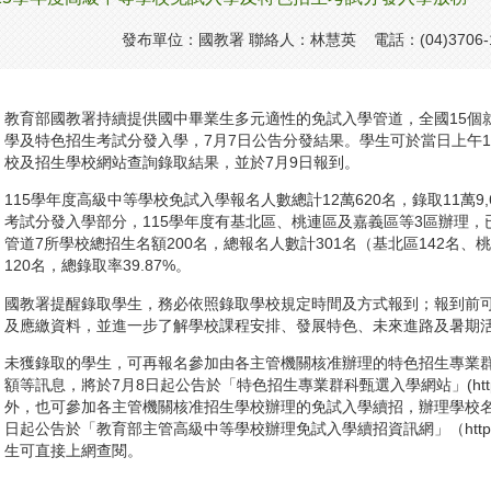
發布單位：國教署 聯絡人：林慧英 電話：(04)3706-
教育部國教署持續提供國中畢業生多元適性的免試入學管道，全國15個就
學及特色招生考試分發入學，7月7日公告分發結果。學生可於當日上午
校及招生學校網站查詢錄取結果，並於7月9日報到。
115學年度高級中等學校免試入學報名人數總計12萬620名，錄取11萬9,
考試分發入學部分，115學年度有基北區、桃連區及嘉義區等3區辦理
管道7所學校總招生名額200名，總報名人數計301名（基北區142名、
120名，總錄取率39.87%。
國教署提醒錄取學生，務必依照錄取學校規定時間及方式報到；報到前
及應繳資料，並進一步了解學校課程安排、發展特色、未來進路及暑期
未獲錄取的學生，可再報名參加由各主管機關核准辦理的特色招生專業
額等訊息，將於7月8日起公告於「特色招生專業群科甄選入學網站」(https://shs.k1
外，也可參加各主管機關核准招生學校辦理的免試入學續招，辦理學校名
日起公告於「教育部主管高級中等學校辦理免試入學續招資訊網」（https://shs.k12
生可直接上網查閱。