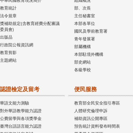
中華民國教育現況簡介
組織概況
教育統計
部、次長
法令規章
主任秘書室
獎補助規定(含教育經費分配審議
本部各單位
委員會)
國民及學前教育署
出版品
青年發展署
行政院公報資訊網
部屬機構
教育剪影
本部駐境外機構
主題網站
部史網站
各級學校
認證檢定及留考
便民服務
華語文能力測驗
教育部全民安全指引專區
對外華語教學能力認證
人體研究倫理申訴
公費留學與各項獎學金
補助資訊公開專區
臺灣台語語言能力認證
預告統計資料發布時間表