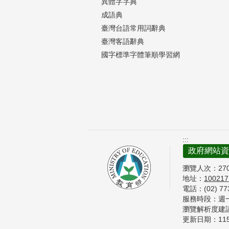
異體字字典
成語典
臺灣台語常用詞辭典
臺灣客語辭典
國字標準字體筆順學習網
:::
政府網站資
瀏覽人次：
27
地址：
10021
電話：(02) 7
服務時段：週一至
瀏覽解析度建議 
更新日期：
11