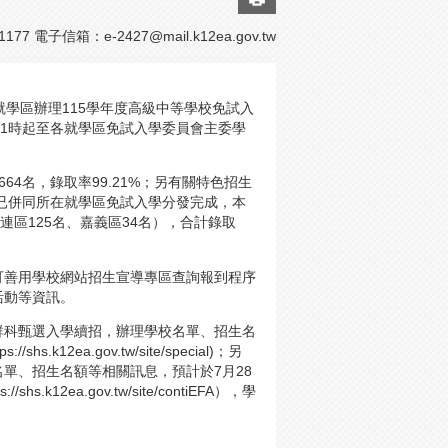
1177 電子信箱：
e-2427@mail.k12ea.gov.tw
學區辦理115學年度高級中等學校免試入
11時起至各就學區免試入學委員會主委學
664名，錄取率99.21%；另有關特色招生
，已併同所在就學區免試入學分發完成，本
桃連區125名、嘉義區34名），合計錄取
可善用學校網站招生宣導專區查詢報到程序
活動等資訊。
群科甄選入學續招，辦理學校名單、招生名
2ea.gov.tw/site/special)；另
單、招生名額等相關訊息，預計於7月28
ea.gov.tw/site/contiEFA），學