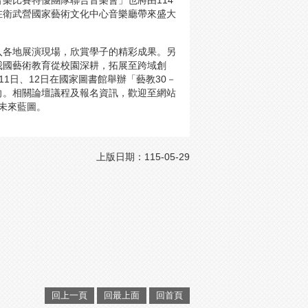
樂比賽特優團隊聯合音樂會」也將由114
日在衛武營國家藝術文化中心音樂廳帶來盛大
入各地展演現場，欣賞學子的精彩成果。另
來我國藝術教育從校園深耕，拓展至跨域創
1日、12日在國家圖書館舉辦「藝教30－
向。相關論壇議程及報名資訊，歡迎至網站
教育未來藍圖。
上版日期：115-05-29
回上一頁
回最上面
回首頁