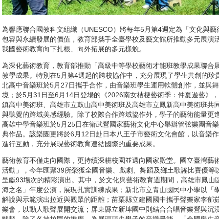
為響應聯合國教科文組織（UNESCO）將每年5月第4週定為「文化與
包容與永續發展的價值，教育部攜手全臺學校及藝文館所推動多元展演
我國藝術教育向下扎根、向外拓展的多元樣貌。
為深化藝術教育，教育部推動「高級中等學校藝術才能班教學成果聯合
教學成果。特別在5月第4週起的跨校協作中，充分展現了學生共創的珍
北高中音樂班於5月27日攜手合作，由音樂班學生運用軟體創作，並與
境；於5月31日至6月14日登場的《2026南女桔梗藝術季：仲夏遊藝
鎮高中美術班、高雄市立鼓山高中美術班及高雄市立鳳新高中美術班共
與聽覺的跨域美感經驗。除了校際合作跨域協作外，學子的藝術能量更
高雄中學音樂班於5月25日在衛武營國家藝術文化中心舉辦管弦樂團音
典作品。該樂團更將於6月12日赴日本八王子市藝術文化會館，以音樂
進行互動，充分展現藝術教育連結國際的重要成果。
藝術教育不僅走向國際，更持續深耕校園並邁向國家殿堂。國立臺灣藝術
活動」，今年匯聚39所榮獲全國音樂、戲劇、舞蹈及鄉土歌謠比賽優等以
呈獻93場次的精彩演出。其中，於文化與藝術教育週期間，高雄市鳳山
海之名」年度公演，展現扎實訓練成果；新北市立青山國民中小學以「
解說與示範演出拉近與觀眾的距離；苗栗縣立建國國中攜手聲樂家李郁
樂會，以動人歌聲展開交流；屏東縣立新埤國中則結合合唱音樂營與沉