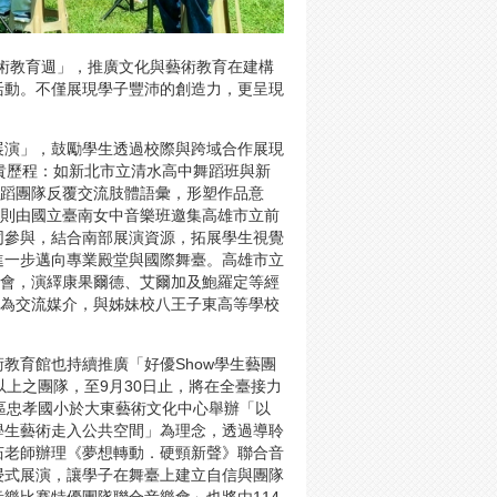
藝術教育週」，推廣文化與藝術教育在建構
活動。不僅展現學子豐沛的創造力，更呈現
展演」，鼓勵學生透過校際與跨域合作展現
貴歷程：如新北市立清水高中舞蹈班與新
舞蹈團隊反覆交流肢體語彙，形塑作品意
》，則由國立臺南女中音樂班邀集高雄市立前
同參與，結合南部展演資源，拓展學生視覺
進一步邁向專業殿堂與國際舞臺。高雄市立
樂會，演繹康果爾德、艾爾加及鮑羅定等經
作為交流媒介，與姊妹校八王子東高等學校
教育館也持續推廣「好優Show學生藝團
上之團隊，至9月30日止，將在全臺接力
區忠孝國小於大東藝術文化中心舉辦「以
學生藝術走入公共空間」為理念，透過導聆
茹老師辦理《夢想轉動．硬頸新聲》聯合音
浸式展演，讓學子在舞臺上建立自信與團隊