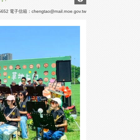
652 電子信箱：
chengtao@mail.moe.gov.tw