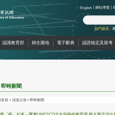
網站導覽
:::
English
熱門搜尋：
認識教育部
師生園地
電子辭典
認證檢定及留考
即時新聞
回首頁
訊息公告
即時新聞
臺「藝」起來－響應UNESCO文化與藝術教育週 藝文學子請出