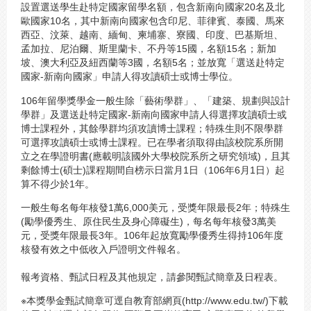
設置選送學生赴特定國家留學名額，包含新南向國家20名及北
歐國家10名，其中新南向國家包含印尼、菲律賓、泰國、馬來
西亞、汶萊、越南、緬甸、柬埔寨、寮國、印度、巴基斯坦、
孟加拉、尼泊爾、斯里蘭卡、不丹等15國，名額15名；新加
坡、澳大利亞及紐西蘭等3國，名額5名；並放寬「選送赴特定
國家-新南向國家」申請人得攻讀碩士或博士學位。
106年留學獎學金一般生除「藝術學群」、「建築、規劃與設計
學群」及選送赴特定國家-新南向國家申請人得選擇攻讀碩士或
博士課程外，其餘學群均須攻讀博士課程；特殊生則不限學群
可選擇攻讀碩士或博士課程。已在學者須取得由該校院系所開
立之在學證明書(應載明該國外大學校院系所之研究領域)，且其
剩餘博士(碩士)課程期間自榜示日當月1日（106年6月1日）起
算不得少於1年。
一般生每名每年核發1萬6,000美元，受獎年限最長2年；特殊生
(勵學優秀生、原住民生及身心障礙生)，每名每年核發3萬美
元，受獎年限最長3年。106年起放寬勵學優秀生得持106年度
核發有效之中低收入戶證明文件報名。
報考資格、甄試日程及其他規定，請參閱甄試簡章及日程表。
※本獎學金甄試簡章可逕自教育部網頁(
http://www.edu.tw/
)下載