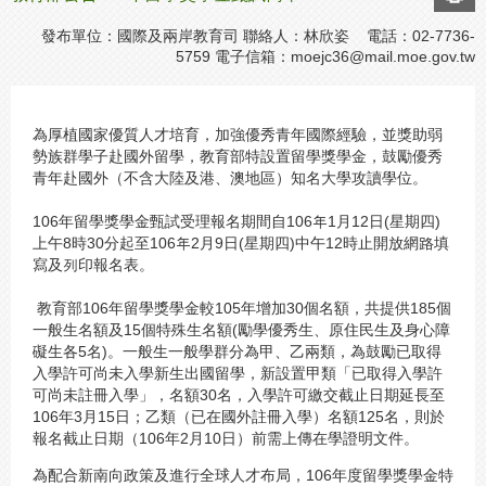
發布單位：國際及兩岸教育司 聯絡人：林欣姿 電話：02-7736-
5759 電子信箱：
moejc36@mail.moe.gov.tw
為厚植國家優質人才培育，加強優秀青年國際經驗，並獎助弱
勢族群學子赴國外留學，教育部特設置留學獎學金，鼓勵優秀
青年赴國外（不含大陸及港、澳地區）知名大學攻讀學位。
106年留學獎學金甄試受理報名期間自106年1月12日(星期四)
上午8時30分起至106年2月9日(星期四)中午12時止開放網路填
寫及列印報名表。
教育部106年留學獎學金較105年增加30個名額，共提供185個
一般生名額及15個特殊生名額(勵學優秀生、原住民生及身心障
礙生各5名)。一般生一般學群分為甲、乙兩類，為鼓勵已取得
入學許可尚未入學新生出國留學，新設置甲類「已取得入學許
可尚未註冊入學」，名額30名，入學許可繳交截止日期延長至
106年3月15日；乙類（已在國外註冊入學）名額125名，則於
報名截止日期（106年2月10日）前需上傳在學證明文件。
為配合新南向政策及進行全球人才布局，106年度留學獎學金特