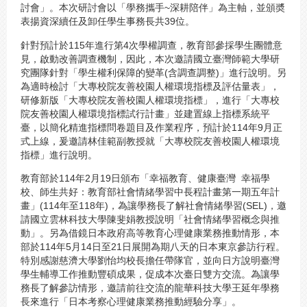
討會」。本次研討會以「學務攜手~深耕陪伴」為主軸，並頒奬
表揚資深續任及卸任學生事務長共39位。
針對預計於115年進行第4次學權調查，教育部參採學生團體意
見，啟動改善調查機制，因此，本次邀請國立臺灣師範大學研
究團隊針對「學生權利保障的變革(含調查調整)」進行說明。另
為適時檢討「大專校院友善校園人權環境指標及評估量表」，
研修新版「大專校院友善校園人權環境指標」，進行「大專校
院友善校園人權環境指標試行計畫」並建置線上指標系統平
臺，以簡化精進指標問卷題目及作業程序，預計於114年9月正
式上線，爰邀請林佳範副教授就「大專校院友善校園人權環境
指標」進行說明。
教育部於114年2月19日頒布「幸福教育、健康臺灣 幸福學
校、師生共好：教育部社會情緒學習中長程計畫第一期五年計
畫」(114年至118年)，為讓學務長了解社會情緒學習(SEL)，邀
請國立雲林科技大學陳斐娟教授說明「社會情緒學習概念與推
動」。另為借鏡日本政府高等教育心理健康業務推動情形，本
部於114年5月14日至21日展開為期八天的日本東京參訪行程。
特別感謝慈濟大學劉怡均校長擔任帶隊官，並向日方說明臺灣
學生輔導工作推動豐碩成果，促成本次臺日雙方交流。為讓學
務長了解參訪情形，邀請前往交流的龍華科技大學王延年學務
長來進行「日本考察心理健康業務推動經驗分享」。