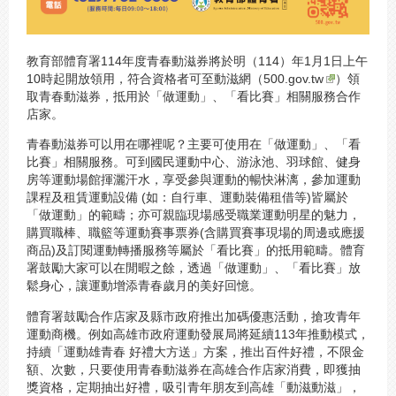
教育部體育署114年度青春動滋券將於明（114）年1月1日上午
10時起開放領用，符合資格者可至動滋網（
500.gov.tw
）領
取青春動滋券，抵用於「做運動」、「看比賽」相關服務合作
店家。
青春動滋券可以用在哪裡呢？主要可使用在「做運動」、「看
比賽」相關服務。可到國民運動中心、游泳池、羽球館、健身
房等運動場館揮灑汗水，享受參與運動的暢快淋漓，參加運動
課程及租賃運動設備 (如：自行車、運動裝備租借等)皆屬於
「做運動」的範疇；亦可親臨現場感受職業運動明星的魅力，
購買職棒、職籃等運動賽事票券(含購買賽事現場的周邊或應援
商品)及訂閱運動轉播服務等屬於「看比賽」的抵用範疇。體育
署鼓勵大家可以在閒暇之餘，透過「做運動」、「看比賽」放
鬆身心，讓運動增添青春歲月的美好回憶。
體育署鼓勵合作店家及縣市政府推出加碼優惠活動，搶攻青年
運動商機。例如高雄市政府運動發展局將延續113年推動模式，
持續「運動雄青春 好禮大方送」方案，推出百件好禮，不限金
額、次數，只要使用青春動滋券在高雄合作店家消費，即獲抽
獎資格，定期抽出好禮，吸引青年朋友到高雄「動滋動滋」，