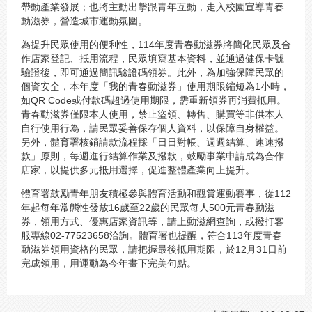
帶動產業發展；也將主動出擊跟青年互動，走入校園宣導青春
動滋券，營造城市運動氛圍。
為提升民眾使用的便利性，114年度青春動滋券將簡化民眾及合
作店家登記、抵用流程，民眾填寫基本資料，並通過健保卡號
驗證後，即可通過簡訊驗證碼領券。此外，為加強保障民眾的
個資安全，本年度「我的青春動滋券」使用期限縮短為1小時，
如QR Code或付款碼超過使用期限，需重新領券再消費抵用。
青春動滋券僅限本人使用，禁止盜領、轉售、購買等非供本人
自行使用行為，請民眾妥善保存個人資料，以保障自身權益。
另外，體育署核銷請款流程採「日日對帳、週週結算、速速撥
款」原則，每週進行結算作業及撥款，鼓勵事業申請成為合作
店家，以提供多元抵用選擇，促進整體產業向上提升。
體育署鼓勵青年朋友積極參與體育活動和觀賞運動賽事，從112
年起每年常態性發放16歲至22歲的民眾每人500元青春動滋
券，領用方式、優惠店家資訊等，請上動滋網查詢，或撥打客
服專線02-77523658洽詢。體育署也提醒，符合113年度青春
動滋券領用資格的民眾，請把握最後抵用期限，於12月31日前
完成領用，用運動為今年畫下完美句點。