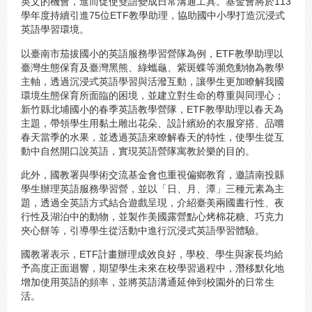
英文的機會，進而促使雙語變成日常溝通工具。基金會將於113
學年度持續引進75位ETF教學助理，協助國中小學打造沉浸式
英語學習環境。
以臺南市茄拔國小的英語服務學習營隊為例，ETF教學助理以
臺灣生態保育及臺灣黑熊、綠蠵龜、紫斑蝶等瀕危動物為教學
主軸，透過沉浸式英語學習與活潑互動，讓學生更加瞭解我國
環境生態保育所面臨的困境，並建立對生命的尊重與同理心；
新竹縣北埔國小的春季英語教學營隊，ETF教學助理以春天為
主題，帶領學生用黏土雕出花朵、設計繽紛的衣服穿搭、品嚐
春天當季的水果，並透過英語來瞭解春天的特性，使學生從互
動中自然開口說英語，實現英語營隊寓教於樂的目的。
此外，國教署與學術交流基金會也重視偏鄉教育，邀請南投縣
學生辦理英語服務學習營，並以「日、月、潭」三種元素為主
題，透過全英語方式結合遊戲呈現，介紹臺美兩國晝行性、夜
行性及湖泊中的動物，並製作美國露營點心烤棉花糖、巧克力
夾心餅等，引導學生從活動中進行沉浸式英語學習體驗。
國教署表示，ETF計畫辦理成效良好，學校、學生與家長均給
予高度正面迴響，期望學生未來在校學習過程中，潛移默化地
增加使用英語的頻率，並將英語溝通延伸到校園外的日常生
活。