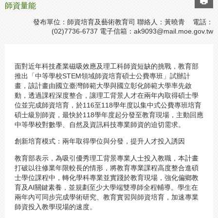
師資量能
發布單位：師資培育及藝術教育司 聯絡人：黃曉青 電話：
(02)7736-6737 電子信箱：
ak9093@mail.moe.gov.tw
面對近年科技產業磁吸效應及理工科師資短缺的挑戰，教育部
推出「中等學校STEM領域師資培育碩士公費專班」試辦計
畫，該計畫由國立臺灣師範大學與國立彰化師範大學率先啟
動，透過課程深度整合，讓理工背景人才在兩年內取得碩士學
位並完成師資培育，於116至118學年度以集中式公費專班培育
碩士級別師資，最快於118學年度起分發至教育現場，主動回應
中等學校對數學、自然及資訊科技專業師資的迫切需求。
創新培育模式：兩年取得學位與分發，提升人才投入誘因
教育部表示，為吸引優秀理工背景專業人士投入教職，本計畫
打破以往修業年限較長的情形，將教育專業課程高度整合進碩
士學位課程中，轉化學科專業並實踐於教育現場，強化偏鄉教
育及AI關鍵素養，並規劃至少大學端雙導師全程輔導。學生在
兩年內可同步完成學術研究、教育實習與師資培育，加速專業
師資投入教學現場的速度。