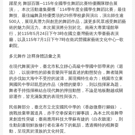
躍星光 舞韻百匯─115年全國學生舞蹈比賽特優團隊聯合展
演」。本次活動邀集榮獲「114學年度全國學生舞蹈比賽」最佳
舞技、最佳編舞及特優獎項的29所學校參與演出，演出師生逾
500人，展現具潛力與創意的舞蹈作品，讓更多民眾感受舞蹈藝
術的魅力與活力。本次展演將分別於北、南兩大專業場館舉
行，於115年5月24日下午3時在國立臺灣藝術大學臺藝表演
廳，以及115年7月1日下午7時在衛武營國家藝術文化中心─歌
劇院。
多元舞作 詮釋身體語彙之美
在現代舞展演中，臺北市私立靜心高級中學國中部帶來的《迴
流》，以規律性的節奏音樂與平舖直述的動態契合，舞者隨興
的步伐如大海中不受控的波濤，展現獨特生命力；桃園市立東
興國民中學邱凱思的作品《身體的樂章》，則以指揮家為題，
舞者手持指揮棒結合現代舞的擰扭動態，不論是地板翻越或關
節運作，皆充滿紮實的表現性與張力。
民俗舞部分，臺北市立北安國民中學的《香啟微塵行腳錄》，
挑戰捨棄華麗道具，赤手空拳探索行腳事蹟，為本土民俗舞帶
來創造性突破；臺南應用科技大學蘇有婕的《白衣聽瀧》，則
生動刻畫朝鮮族修行者在瀑布下的氣韻，透過獨特的棍舞耍
動，呈現異於漢族的文化特質。