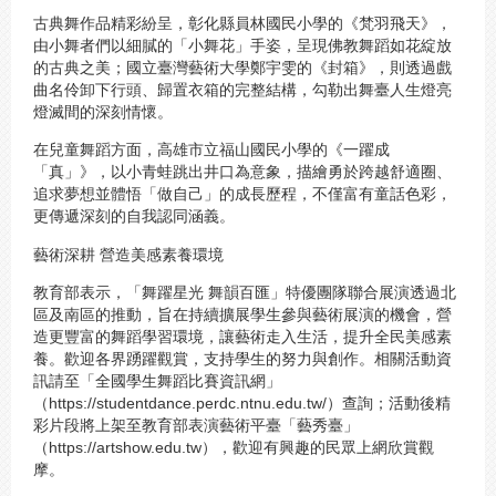
古典舞作品精彩紛呈，彰化縣員林國民小學的《梵羽飛天》，
由小舞者們以細膩的「小舞花」手姿，呈現佛教舞蹈如花綻放
的古典之美；國立臺灣藝術大學鄭宇雯的《封箱》，則透過戲
曲名伶卸下行頭、歸置衣箱的完整結構，勾勒出舞臺人生燈亮
燈滅間的深刻情懷。
在兒童舞蹈方面，高雄市立福山國民小學的《一躍成
「真」》，以小青蛙跳出井口為意象，描繪勇於跨越舒適圈、
追求夢想並體悟「做自己」的成長歷程，不僅富有童話色彩，
更傳遞深刻的自我認同涵義。
藝術深耕 營造美感素養環境
教育部表示，「舞躍星光 舞韻百匯」特優團隊聯合展演透過北
區及南區的推動，旨在持續擴展學生參與藝術展演的機會，營
造更豐富的舞蹈學習環境，讓藝術走入生活，提升全民美感素
養。歡迎各界踴躍觀賞，支持學生的努力與創作。相關活動資
訊請至「全國學生舞蹈比賽資訊網」
（https://studentdance.perdc.ntnu.edu.tw/）查詢；活動後精
彩片段將上架至教育部表演藝術平臺「藝秀臺」
（https://artshow.edu.tw），歡迎有興趣的民眾上網欣賞觀
摩。