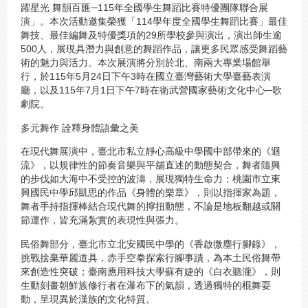
躍星光 舞韻百匯─115年全國學生舞蹈比賽特優團隊聯合展
演」。本次活動邀集榮獲「114學年度全國學生舞蹈比賽」最佳
舞技、最佳編舞及特優獎項的29所學校參與演出，演出師生逾
500人，展現具潛力與創意的舞蹈作品，讓更多民眾感受舞蹈藝
術的魅力與活力。本次展演將分別於北、南兩大專業場館舉
行，於115年5月24日下午3時在國立臺灣藝術大學臺藝表演
廳，以及115年7月1日下午7時在衛武營國家藝術文化中心─歌
劇院。
多元舞作 詮釋身體語彙之美
在現代舞展演中，臺北市私立靜心高級中學國中部帶來的《迴
流》，以規律性的節奏音樂與平舖直述的動態契合，舞者隨興
的步伐如大海中不受控的波濤，展現獨特生命力；桃園市立東
興國民中學邱凱思的作品《身體的樂章》，則以指揮家為題，
舞者手持指揮棒結合現代舞的擰扭動態，不論是地板翻越或關
節運作，皆充滿紮實的表現性與張力。
民俗舞部分，臺北市立北安國民中學的《香啟微塵行腳錄》，
挑戰捨棄華麗道具，赤手空拳探索行腳事蹟，為本土民俗舞帶
來創造性突破；臺南應用科技大學蘇有婕的《白衣聽瀧》，則
生動刻畫朝鮮族修行者在瀑布下的氣韻，透過獨特的棍舞耍
動，呈現異於漢族的文化特質。