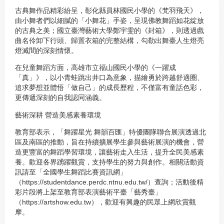
古典舞作品精彩紛呈，彰化縣員林國民小學的《梵羽飛天》，
由小舞者們以細膩的「小舞花」手姿，呈現佛教舞蹈如花綻放
的古典之美；國立臺灣藝術大學鄭宇雯的《封箱》，則透過戲
曲名伶卸下行頭、歸置衣箱的完整結構，勾勒出舞臺人生燈亮
燈滅間的深刻情懷。
在兒童舞蹈方面，高雄市立福山國民小學的《一躍成
「真」》，以小青蛙跳出井口為意象，描繪勇於跨越舒適圈、
追求夢想並體悟「做自己」的成長歷程，不僅富有童話色彩，
更傳遞深刻的自我認同涵義。
藝術深耕 營造美感素養環境
教育部表示，「舞躍星光 舞韻百匯」特優團隊聯合展演透過北
區及南區的推動，旨在持續擴展學生參與藝術展演的機會，營
造更豐富的舞蹈學習環境，讓藝術走入生活，提升全民美感素
養。歡迎各界踴躍觀賞，支持學生的努力與創作。相關活動資
訊請至「全國學生舞蹈比賽資訊網」
（https://studentdance.perdc.ntnu.edu.tw/）查詢；活動後精
彩片段將上架至教育部表演藝術平臺「藝秀臺」
（https://artshow.edu.tw），歡迎有興趣的民眾上網欣賞觀
摩。