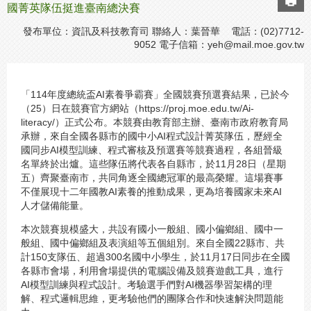
國菁英隊伍挺進臺南總決賽
發布單位：資訊及科技教育司 聯絡人：葉晉華 電話：(02)7712-
9052 電子信箱：
yeh@mail.moe.gov.tw
「114年度總統盃AI素養爭霸賽」全國競賽預選賽結果，已於今
（25）日在競賽官方網站（https://proj.moe.edu.tw/Ai-
literacy/）正式公布。本競賽由教育部主辦、臺南市政府教育局
承辦，來自全國各縣市的國中小AI程式設計菁英隊伍，歷經全
國同步AI模型訓練、程式審核及預選賽等競賽過程，各組晉級
名單終於出爐。這些隊伍將代表各自縣市，於11月28日（星期
五）齊聚臺南市，共同角逐全國總冠軍的最高榮耀。這場賽事
不僅展現十二年國教AI素養的推動成果，更為培養國家未來AI
人才儲備能量。
本次競賽規模盛大，共設有國小一般組、國小偏鄉組、國中一
般組、國中偏鄉組及表演組等五個組別。來自全國22縣市、共
計150支隊伍、超過300名國中小學生，於11月17日同步在全國
各縣市會場，利用會場提供的電腦設備及競賽遊戲工具，進行
AI模型訓練與程式設計。考驗選手們對AI機器學習架構的理
解、程式邏輯思維，更考驗他們的團隊合作和快速解決問題能