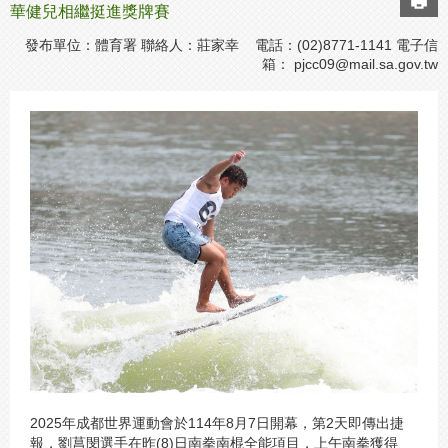
華健兒相繼挺進獎牌賽
發布單位：體育署 聯絡人：莊家幸 電話：(02)8771-1141 電子信
箱：
pjcc09@mail.sa.gov.tw
2025年成都世界運動會於114年8月7日開幕，第2天即傳出捷
報，劉菖閔選手在昨(8)日南拳南棍全能項目，上午南拳獲得