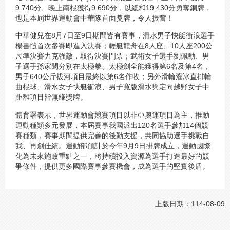
9.740分、晚上南棍獲得9.690分，以總和19.430分勇奪銅牌，
也是本屆世界運動會中華隊首面獎牌，令人振奮！
中華健兒在8月7日至9日期間皆有賽事，滑水男子快艇衝浪選手
楊書愷首次參賽即進入決賽；輕艇龍舟在8人座、10人座200公
尺準決賽力克強敵，取得決賽門票；武術女子選手劉佩勳、男
子選手孫家閎分別在太極拳、太極劍全能獲得第6名及第4名，
男子640公斤拔河項目最終以第6名作收；另外滑輪溜冰直排輪
曲棍球、滑水女子快艇衝浪、男子寬版滑水與定向越野女子中
距離項目皆無緣獎牌。
體育署表示，世界運動會競賽項目以非亞奧運項目為主，推動
運動種類多元發展，本屆賽事我國派出120名選手參加14個競
賽種類，賽事期間提供完善的後勤支援，共同協助選手挑戰自
我、再創佳績。運動部預計於今年9月9日掛牌成立，運動國際
化為未來施政重點之一，將持續投入資源為選手打造最好的競
爭條件，提供更多國際賽事參賽機會，成為選手的堅實後盾。
上版日期：114-08-09