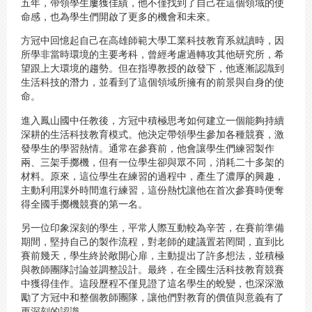
五年，帶領學生屢獲佳績，他不僅找到了自己在這個領域的使
命感，也為學生們開啟了更多的機會和未來。
方冠中回憶起自己在高雄師範大學工業科技教育系就讀時，因
所學非當時環境的主要考科，曾經考慮過轉攻其他研究所，希
望跟上大環境的趨勢。但在指導教授的啟發下，他逐漸認識到
生活科技的潛力，並看到了這個領域所擁有的前景與自身的使
命。
進入鳳山國中任教後，方冠中積極思考如何建立一個能夠持續
深耕的生活科技教育模式。他決定帶領學生參加各種競賽，激
發學生的學習熱情。通常在參賽前，他會讓學生們練習製作
兩、三架手擲機，但有一位學生卻與眾不同，消耗二十多架的
材料。原來，這位學生在練習的過程中，產生了濃厚的興趣，
主動利用課外時間進行練習，這份熱忱讓他在首次參賽時便奪
得全國手擲機競賽的第一名。
另一位印象深刻的學生，平常人際互動較為辛苦，在賽前準備
期間，堅持自己的製作流程，對老師的建議置若罔聞，直到比
賽前幾天，學生終於敞開心扉，主動提出了許多想法，並積極
與教師團隊討論並調整設計。最終，在全國生活科技教育競賽
中獲得佳作。這段歷程不僅見證了這名學生的蛻變，也深深激
勵了方冠中和整個教師團隊，讓他們對教育的價值與意義有了
更深刻的認識。