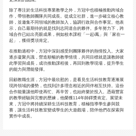
除了專注於生活科技專業教學之外，方冠中也積極推動跨域合
作，帶領教師團隊共同成長。從成立社群，進一步確立核心教
師，並邀集不同領域的教師加入，協調行政與合作事宜。他表
示，自己最期待的就是找到志同道合的夥伴。多年努力下，跨
域合作已結出亮眼成果，例如校本課程「一起i鳳」與「家在一
起」，獲得獎項肯定。
在推動過程中，方冠中深刻感受到團隊夥伴的熱情投入。大家
逐步凝聚共識，營造順暢的教學情境，共同目標就是讓教師彼
此學習與成長，成功推動課程後，再回到教學現場，提升學生
的能力與潛能發揮。
回顧教職生涯，方冠中最欣慰的，是看見生活科技教育逐漸展
現跨領域的優勢，也找到許多理念相近的同伴相互扶持。這份
合作能量讓他即使再忙、再辛苦，也始終樂於投入。憑藉豐富
的教學經驗與完整的歷練，他榮獲114年師鐸獎肯定。展望未
來，方冠中將持續深耕生活科技教育，積極指導學生參與競
賽，讓生活科技教室變成學生的大遊戲場，陪伴他們在探索與
實作中成長。