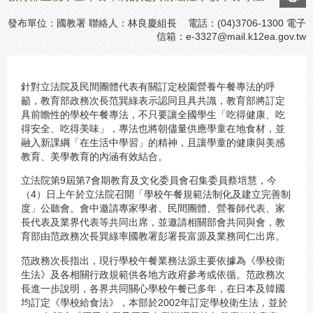
發布單位：國教署 聯絡人：林良慶組長 電話：(04)3706-1300 電子
信箱：
e-3327@mail.k12ea.gov.tw
針對立法院及民間團體代表有關訂定校園營養午餐專法的呼
籲，教育部政務次長范巽綠表示認同且具共識，教育部將訂定
具前瞻性的學校午餐專法，不只要讓全國學生「吃得健康、吃
得安全、吃得美味」，專法也將朝儘量供應學童在地食材，並
融入新課綱「在生活中學習」的精神，且讓學童的健康與美感
教育、美學教育的內涵有效結合。
立法院第9屆第7會期教育及文化委員會召集委員蔡培慧，今
（4）日上午於立法院召開「學校午餐規範法制化及建立完善制
度」公聽會。會中邀請專家學者、民間團體、營養師代表、家
長代表及業界代表等共同出席，並邀請相關部會共同與會，教
育部由范政務次長巽綠率國教署彭署長富源及業務同仁出席。
范政務次長指出，現行學校午餐業務法源主要依據為《學校衛
生法》及各相關行政規範供各地方政府參考或依循。范政務次
長進一步說明，各界共同關心學校午餐已多年，在日本及韓國
均訂定《學校給食法》，本部於2002年訂定學校衛生法，並於