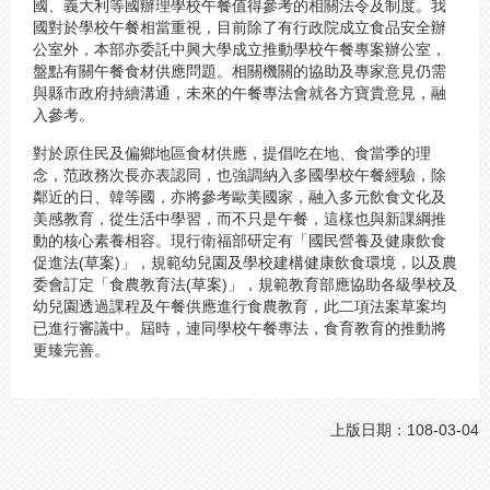
國、義大利等國辦理學校午餐值得參考的相關法令及制度。我
國對於學校午餐相當重視，目前除了有行政院成立食品安全辦
公室外，本部亦委託中興大學成立推動學校午餐專案辦公室，
盤點有關午餐食材供應問題。相關機關的協助及專家意見仍需
與縣市政府持續溝通，未來的午餐專法會就各方寶貴意見，融
入參考。
對於原住民及偏鄉地區食材供應，提倡吃在地、食當季的理
念，范政務次長亦表認同，也強調納入多國學校午餐經驗，除
鄰近的日、韓等國，亦將參考歐美國家，融入多元飲食文化及
美感教育，從生活中學習，而不只是午餐，這樣也與新課綱推
動的核心素養相容。現行衛福部研定有「國民營養及健康飲食
促進法(草案)」，規範幼兒園及學校建構健康飲食環境，以及農
委會訂定「食農教育法(草案)」，規範教育部應協助各級學校及
幼兒園透過課程及午餐供應進行食農教育，此二項法案草案均
已進行審議中。屆時，連同學校午餐專法，食育教育的推動將
更臻完善。
上版日期：108-03-04