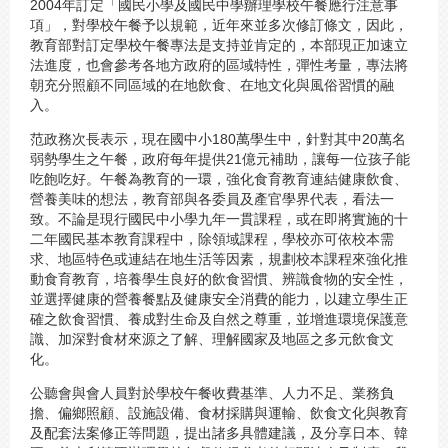
2004年訂定「國民小學及國民中學辦理學校午餐應行注意事
項」，對學校午餐予以規範，近年來並多次修訂條文，因此，
教育部對訂定學校午餐專法是支持並肯定的，本部現正加速立
法進度，也會參考各地方政府的區域特性，彈性考量，專法將
朝充分照顧不同區域的在地飲食、在地文化與風俗習慣的融
入。
范政務次長表示，現在國中小180萬學生中，針對其中20萬名
弱勢學生之午餐，政府每年提供21億元補助，讓每一位孩子能
吃飽吃好。午餐為教育的一環，強化食育教育連結健康飲食、
營養美味的想法，教育部與各委員及產官學界代表，看法一
致。不論是現行國民中小學九年一貫課程，或在即將實施的十
二年國民基本教育課程中，除領域課程，學校亦可依校本需
求、地區特色或連結在地生活等因素，規劃校本課程來強化推
動食育教育，培養學生良好的飲食習慣、辨識食物的安全性，
並選擇健康的營養餐點及健康安全消費的能力，以建立學生正
確之飲食習慣、養成對生命及自然之尊重，並增進環境保護意
識、加深對食材來源之了解、理解國家及地區之多元飲食文
化。
公聽會與會人員對於學校午餐收費基準、人力不足、業務負
擔、偏鄉照顧、設施設備、食材採購與運輸、飲食文化與教育
及配套法案修正等問題，提出諸多具體建議，及分享日本、韓