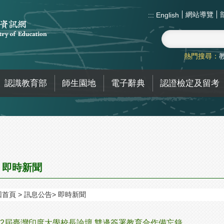
網站導覽
:::
English
熱門搜尋：
認識教育部
師生園地
電子辭典
認證檢定及留考
即時新聞
回首頁
訊息公告
即時新聞
2屆臺灣印度大學校長論壇 雙邊簽署教育合作備忘錄