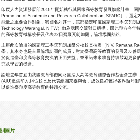
印度人力資源發展部2018年開始執行其國家高等教育發展旗艦計畫—國際學術
Promotion of Academic and Research Collaboration, 
能量之重要合作對象，我國名列其一，該部指定印度國家理工學院瓦朗加爾分校（Nati
Technology Warangal, NITW）做為我國交流對口機構，因此
的高等教育機構校長及代表22日齊聚瓦朗加爾，論壇場面熱絡。
主辦此次論壇的國家理工學院瓦朗加爾分校校長拉奧（N.V. Ramana 
學，其本身也是首屆論壇訪團的成員，對於臺灣高等教育的發展及友善
於促進臺印度高等教育交流的正面效益，並承諾未來將會持續鼓勵更多
究及學習的機會。
論壇去年首屆由我國教育部偕同財團法人高等教育國際合作基金會主辦
(AIU)邀集印方14位校長及代表組團來臺與會，成效良好獲得各界熱
以促進臺印度高等教育的持續交流。
關圖片