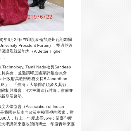
8)年6月22日在印度泰倫加納州瓦朗加爾
ersity President Forum) ，雙邊並簽
能力（A Better Higher
y）」。
hnology, Tamil Nadu校長Sandeep
相關人員與會，並邀請印度國家評鑑委員會
langana州政府高教部政務次長B Janardhan
策略」、「臺灣：大學排名現象及其影
的限制與機會」4大主題進行討論，會前並
最新發展趨勢。
ssociation of Indian
係。印度是我國在新南向政策中極重視的國家，對
398人，較上一年度成長56%；留臺印度
度大學講師來臺攻讀碩博士、印度青年來臺