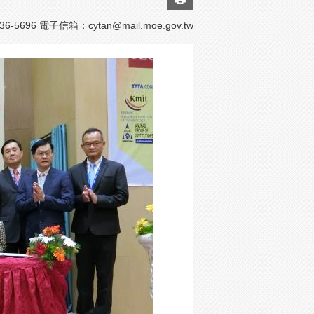
-5696 電子信箱：
cytan@mail.moe.gov.tw