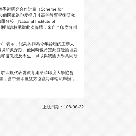
研究合作計畫（Scheme for
SPARC），選定28個國家為印度提升其高等教育學術研究
onal Institute of
印方今年特別請該校承辦此次論壇，來自全印度各州
Rao）表示，很高興作為今年論壇的主辦大
環境印象深刻。他同時也肯定此雙邊論壇對
的印度教授及學生，爭取與我國大學共同研
，駐印度代表處教育組洽請印度大學協會
烈迴響，會中臺印度雙方協議每年輪流舉辦，
上版日期：108-06-22