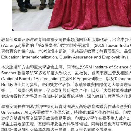
教育部國際及兩岸教育司畢祖安司長率領我國15所大學代表，出席本(10
(Warangal)舉辦的「第2屆臺灣印度大學校長論壇」(2019 Taiwan-India Univ
署教育合作備忘錄。本次論壇主題為「卓越高等教育：教育國際化、品質保證及就業
Education: Internationalization, Quality Assurance and Employabilit
本次論壇印方由印度大學協會主席、同時也是SRM Institute of Science & Tec
Sancheti教授帶領50多名印度大學校長、副校長、國際事務主管及
(National Board of Accreditation)主席K K Aggarwal博士，以及Te
Reddy博士共同參與。臺印雙方代表就「永續發展與國際化之大學管理
響」、「國際化與機會：促進學術與研究之合作」以及「大學技能養成
參訪海得拉巴大學及泰倫加納邦創業育成基地，深入瞭解印度產學合作
畢祖安司長在開幕致詞中特別恭喜財團法人高等教育國際合作基金會與印度大學協會（A
Universities, AIU)簽署教育合作備忘錄，持續並加深合作夥伴關
於提升雙邊教育交流更是政策推動重點。印度107學年在臺學生人數有2,
學生主要攻讀工程、基礎科學及生命科學等領域。同時我國也有培育印
蹲點計畫及師生交換等各種多元管道，建立更多臺印交流機會。