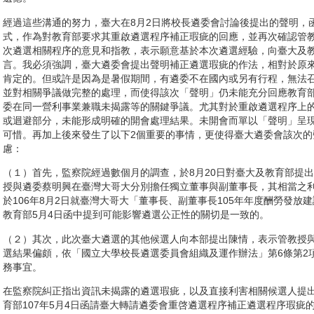
經過這些溝通的努力，臺大在8月2日將校長遴委會討論後提出的聲明，
式，作為對教育部要求其重啟遴選程序補正瑕疵的回應，並再次確認管
次遴選相關程序的意見和指教，表示願意基於本次遴選經驗，向臺大及
言。我必須強調，臺大遴委會提出聲明補正遴選瑕疵的作法，相對於原
肯定的。但或許是因為是暑假期間，有遴委不在國內或另有行程，無法
並對相關爭議做完整的處理，而使得該次「聲明」仍未能充分回應教育部1
委在同一營利事業兼職未揭露等的關鍵爭議。尤其對於重啟遴選程序上
或迴避部分，未能形成明確的開會處理結果。未開會而單以「聲明」呈
可惜。再加上後來發生了以下2個重要的事情，更使得臺大遴委會該次
慮：
（１）首先，監察院經過數個月的調查，於8月20日對臺大及教育部提
授與遴委蔡明興在臺灣大哥大分別擔任獨立董事與副董事長，其相當之
於106年8月2日就臺灣大哥大「董事長、副董事長105年年度酬勞發放
教育部5月4日函中提到可能影響遴選公正性的關切是一致的。
（２）其次，此次臺大遴選的其他候選人向本部提出陳情，表示管教授
選結果偏頗，依「國立大學校長遴選委員會組織及運作辦法」第6條第2
務事宜。
在監察院糾正指出資訊未揭露的遴選瑕疵，以及直接利害相關候選人提
育部107年5月4日函請臺大轉請遴委會重啓遴選程序補正遴選程序瑕疵