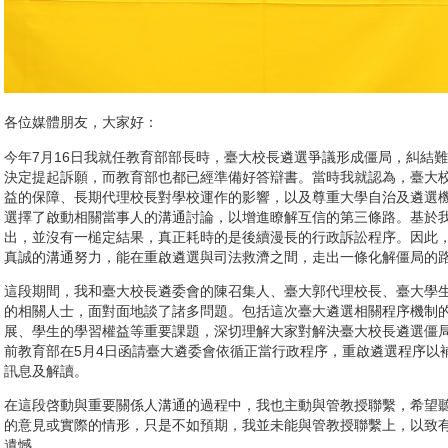
各位媒體朋友，大家好：
今年7月16日我就任教育部部長時，臺大校長遴選爭議形成僵局，糾結
決定提起訴願，而教育部也都已經準備好答辯書。當時我就認為，臺大
益的保障、長期代理校長對學校運作的影響，以及尊重大學自治及遴選
選擇了啟動相關當事人的溝通討論，以增進瞭解互信的第三條路。基於
出，並沒有一槌定結果，真正耗時的是後續漫長的行政訴訟程序。因此
真誠的溝通努力，能在重啟遴選與司法救濟之間，走出一條化解僵局的
這段期間，我和臺大校長遴委會的陳召集人、臺大郭代理校長、臺大學
的相關人士，面對面地談了諸多問題。包括這次臺大遴選相關程序機制
展、學生的學習權益等重要課題，深切理解大家對解決臺大校長遴選僵
前教育部在5月4日函請臺大遴委會依循正當行政程序，重啟遴選程序以
訊息及解讀。
在這段啓動與重要關係人溝通的過程中，我也主動與管教授聯繫，希望
的意見或實際的情形，只是不如預期，我並未能與管教授聯繫上，以致
遺憾。