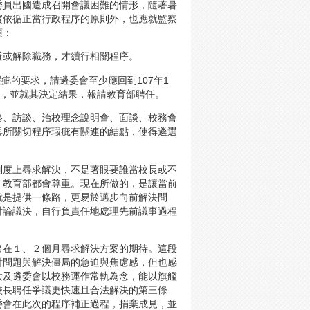
委員出國造成召開會議困難的情形，隨著暑
實依循正當行政程序的原則外，也應就監察
項：
避或解除職務，才續行相關程序。
疵的要求，請遴委會至少應回到107年1
選，並就其決定結果，報請教育部聘任。
格、訪談、治校理念說明會、面談、校務會
與所關切程序瑕疵有關連的結點，使得遴選
制度上尋求解決，不是著眼要誰當校長或不
，教育部都會尊重。現在所做的，是讓當前
就是提供一條路，更易於邁步向前解決問
討論議決，自行負責任地處理先前議事過程
出在１、２個月尋求解決方案的期待。這段
對問題與解決僵局的急迫與焦慮感，但也感
大及遴委會以校務運作常軌為念，能以旗艦
校長聘任爭議更快速且合法解決的第三條
委會在此次的程序補正過程，捐棄成見，並