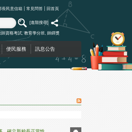
部長民意信箱
常見問答
回首頁
進階搜尋
教師資格考試
教育學分班
師鐸獎
便民服務
訊息公告
序 確立新校長正當性