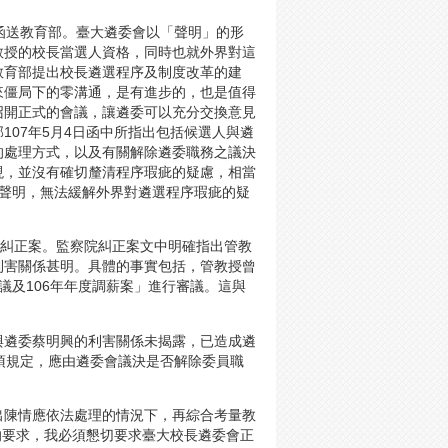
函送教育部。臺大遴委會以「聲明」的形
教授的校長當選人資格，同時也就外界對這
教育部提出校長遴選程序及制度改革的建
來僵局下的零溝通，是有進步的，也是值得
召開正式的會議，讓遴委可以充分交換意見
07年5月4日函中所指出包括候選人與遴
的處理方式，以及有關解除遴委職務之議決
現，並沒有確切釐清程序瑕疵的疑慮，相當
的聲明，無法緩解外界對遴選程序瑕疵的疑
出糾正案。監察院糾正案文中明確指出管教
利害關係甚明。具體的事實包括，管教授曾
建議及106年年度調薪案」進行審議。這與
與遴委蔡明興的利害關係未揭露，已造成遴
項規定，應由遴委會議決是否解除委員職
出陳情應依法處理的情況下，再綜合考量教
的要求，我必須懇切要求臺大校長遴委會正