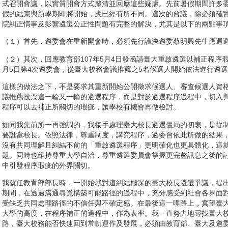
式召開會議，以實質開會方式釐清並回應這些疑慮。先前暑假期間許多
假的結束與新學期即將開始，應已經有所不同。這次的會議，除必須確
院糾正情事及影響遴選公正性問題有完整的解決，尤其是以下的兩點事
（１）首先，遴委會在重新開會時，必須先行議決遴委蔡明興先生應迴
（２）其次，回應教育部107年5月4日發函請臺大重啟遴選以補正程序瑕
月5日第4次遴委會，從臺大校務會議推薦之5名候選人開始依法進行遴
這樣的做法之下，不是要求其重新開始公開徵求候選人、審查候選人資
議推薦投票這一輪又一輪的遴選程序，而是對於遴選程序過程中，切入
程序可以去補正所關切的瑕疵，讓學校有機會再做檢討。
如同我先前所一再強調的，我接手處理臺大校長遴選僵局的初衷，是從
要誰當校長。依照法律，尊重制度，講究程序，遴委會依此所做的結果
沒有共同理解且糾結不前的「重啟遴選程序」更明確化也更具體化，這
題。同時也維持尊重大學自治，尊重遴選委員會掌握更完整訊息之後的
中引發程序瑕疵的外界關切。
我就任教育部部長時，一開始就對這糾結極深的臺大校長遴選爭議，提
期間，在透過溝通尋覓構築可能路徑的過程中，充分感受到社會各界面
受缺乏共同處理路徑的不信任與不確定感。在最後這一哩路上，冀望臺
大學的高度，在程序補正的過程中，作為表率。我一直努力地尋找臺大
路，臺大校務能否快速回到常軌運作及發展，必須由教育部、臺大及遴