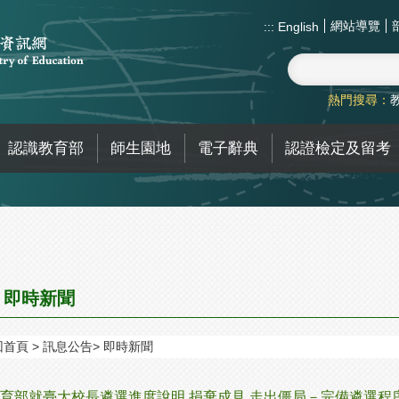
網站導覽
:::
English
熱門搜尋：
認識教育部
師生園地
電子辭典
認證檢定及留考
即時新聞
回首頁
訊息公告
即時新聞
育部就臺大校長遴選進度說明 捐棄成見 走出僵局－完備遴選程