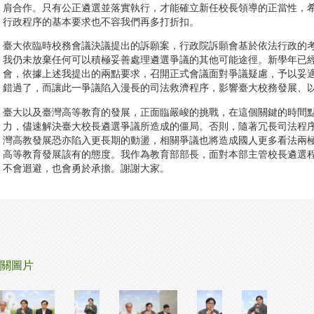
肩合作。只有公正遴選並落實執行，才能確立新任校長領導的正當性，
行政程序的基本要求也不容我們再多打折扣。
臺大依臨時校務會議決議提出的訴願案，行政院訴願會基於依法行政的
我仍未放棄任何可以積極妥善處理遴選爭議的其他可能途徑。新學年已
會，依據上述我提出的兩點要求，召開正式會議面對爭議疑慮，予以妥
錯過了，而讓此一爭議陷入漫長的司法救濟程序，影響臺大校務發展、
臺大以及臺灣高等教育的發展，正面臨嚴峻的挑戰，在這個關鍵的時間
力，儘速解決臺大校長遴選爭議所造成的僵局。否則，隨著冗長司法程
灣高教發展恐亦陷入更長期的動盪，相關爭議也將造成國人更多看法兩
高等教育發展該有的態度。我作為教育部部長，面對本部主管校長遴選
不會迴避，也會勇於承擔。謝謝大家。
關圖片