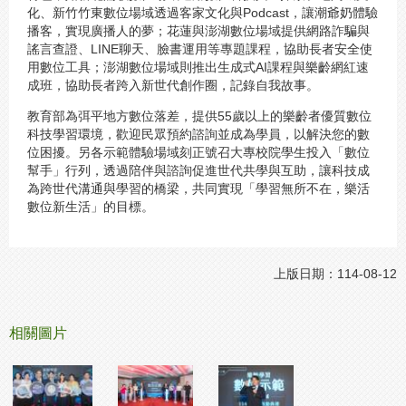
化、新竹竹東數位場域透過客家文化與Podcast，讓潮爺奶體驗
播客，實現廣播人的夢；花蓮與澎湖數位場域提供網路詐騙與
謠言查證、LINE聊天、臉書運用等專題課程，協助長者安全使
用數位工具；澎湖數位場域則推出生成式AI課程與樂齡網紅速
成班，協助長者跨入新世代創作圈，記錄自我故事。
教育部為弭平地方數位落差，提供55歲以上的樂齡者優質數位
科技學習環境，歡迎民眾預約諮詢並成為學員，以解決您的數
位困擾。另各示範體驗場域刻正號召大專校院學生投入「數位
幫手」行列，透過陪伴與諮詢促進世代共學與互助，讓科技成
為跨世代溝通與學習的橋梁，共同實現「學習無所不在，樂活
數位新生活」的目標。
上版日期：114-08-12
相關圖片