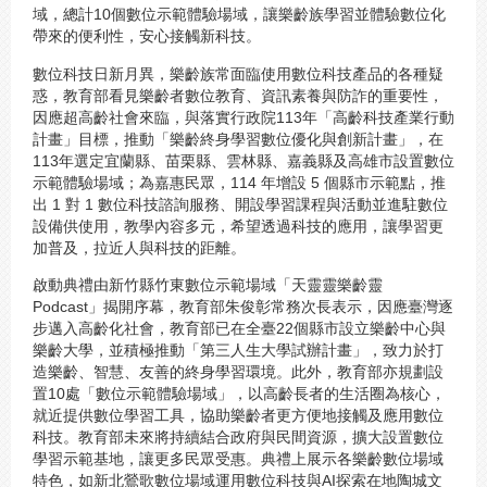
域，總計10個數位示範體驗場域，讓樂齡族學習並體驗數位化
帶來的便利性，安心接觸新科技。
數位科技日新月異，樂齡族常面臨使用數位科技產品的各種疑
惑，教育部看見樂齡者數位教育、資訊素養與防詐的重要性，
因應超高齡社會來臨，與落實行政院113年「高齡科技產業行動
計畫」目標，推動「樂齡終身學習數位優化與創新計畫」，在
113年選定宜蘭縣、苗栗縣、雲林縣、嘉義縣及高雄市設置數位
示範體驗場域；為嘉惠民眾，114 年增設 5 個縣市示範點，推
出 1 對 1 數位科技諮詢服務、開設學習課程與活動並進駐數位
設備供使用，教學內容多元，希望透過科技的應用，讓學習更
加普及，拉近人與科技的距離。
啟動典禮由新竹縣竹東數位示範場域「天靈靈樂齡靈
Podcast」揭開序幕，教育部朱俊彰常務次長表示，因應臺灣逐
步邁入高齡化社會，教育部已在全臺22個縣市設立樂齡中心與
樂齡大學，並積極推動「第三人生大學試辦計畫」，致力於打
造樂齡、智慧、友善的終身學習環境。此外，教育部亦規劃設
置10處「數位示範體驗場域」，以高齡長者的生活圈為核心，
就近提供數位學習工具，協助樂齡者更方便地接觸及應用數位
科技。教育部未來將持續結合政府與民間資源，擴大設置數位
學習示範基地，讓更多民眾受惠。典禮上展示各樂齡數位場域
特色，如新北鶯歌數位場域運用數位科技與AI探索在地陶城文