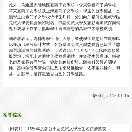
此外，為維護大陸地區臺商子女學校（含東莞臺商子弟學校、
華東臺商子女學校及上海臺商子女學校）學生的就學權益，是
類學生由臺商子女學校依學生戶籍，分別向戶籍所在地就學區
免試入學委員會集體報名、申請免試入學及志願選填試探與輔
導系統線上作業，協助學生選擇理想的高級中等學校就讀。
國教署表示，為輔導學生適性入學，並使學生熟悉所在就學區
比序項目積分採計方式，各就學區免試入學委員會已建置「志
願選填試探與輔導系統」，透過115年1月及4月二階段志願模
擬選填，搭配上述適性入學宣導網站，便於學生與導師、輔導
老師及家長共同討論，協助其瞭解所填志願校科與興趣關聯
性、高中階段學習內容以及未來發展機會，依學生的性向、興
趣、志願等，選擇最適合自己的升學進路。
上版日期：115-01-15
相關檔案
（附表1）115學年度各就學區免試入學招生名額彙整表