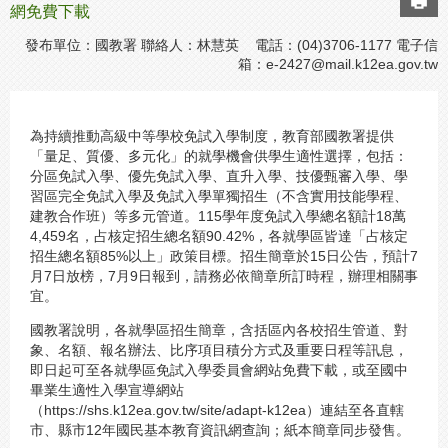
網免費下載
發布單位：國教署 聯絡人：林慧英 電話：(04)3706-1177 電子信
箱：
e-2427@mail.k12ea.gov.tw
為持續推動高級中等學校免試入學制度，教育部國教署提供
「量足、質優、多元化」的就學機會供學生適性選擇，包括：
分區免試入學、優先免試入學、直升入學、技優甄審入學、學
習區完全免試入學及免試入學單獨招生（不含實用技能學程、
建教合作班）等多元管道。115學年度免試入學總名額計18萬
4,459名，占核定招生總名額90.42%，各就學區皆達「占核定
招生總名額85%以上」政策目標。招生簡章於15日公告，預計7
月7日放榜，7月9日報到，請務必依簡章所訂時程，辦理相關事
宜。
國教署說明，各就學區招生簡章，含括區內各校招生管道、對
象、名額、報名辦法、比序項目積分方式及重要日程等訊息，
即日起可至各就學區免試入學委員會網站免費下載，或至國中
畢業生適性入學宣導網站
（https://shs.k12ea.gov.tw/site/adapt-k12ea）連結至各直轄
市、縣市12年國民基本教育資訊網查詢；紙本簡章同步發售。