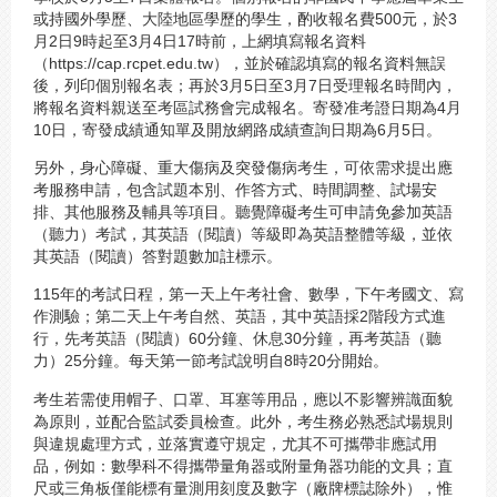
或持國外學歷、大陸地區學歷的學生，酌收報名費500元，於3
月2日9時起至3月4日17時前，上網填寫報名資料
（https://cap.rcpet.edu.tw），並於確認填寫的報名資料無誤
後，列印個別報名表；再於3月5日至3月7日受理報名時間內，
將報名資料親送至考區試務會完成報名。寄發准考證日期為4月
10日，寄發成績通知單及開放網路成績查詢日期為6月5日。
另外，身心障礙、重大傷病及突發傷病考生，可依需求提出應
考服務申請，包含試題本別、作答方式、時間調整、試場安
排、其他服務及輔具等項目。聽覺障礙考生可申請免參加英語
（聽力）考試，其英語（閱讀）等級即為英語整體等級，並依
其英語（閱讀）答對題數加註標示。
115年的考試日程，第一天上午考社會、數學，下午考國文、寫
作測驗；第二天上午考自然、英語，其中英語採2階段方式進
行，先考英語（閱讀）60分鐘、休息30分鐘，再考英語（聽
力）25分鐘。每天第一節考試說明自8時20分開始。
考生若需使用帽子、口罩、耳塞等用品，應以不影響辨識面貌
為原則，並配合監試委員檢查。此外，考生務必熟悉試場規則
與違規處理方式，並落實遵守規定，尤其不可攜帶非應試用
品，例如：數學科不得攜帶量角器或附量角器功能的文具；直
尺或三角板僅能標有量測用刻度及數字（廠牌標誌除外），惟