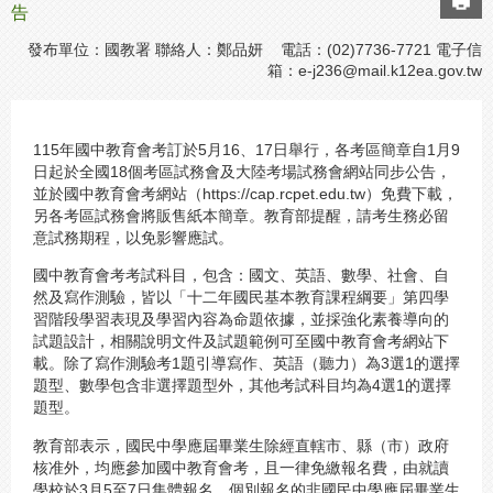
告
發布單位：國教署 聯絡人：鄭品妍 電話：(02)7736-7721 電子信
箱：
e-j236@mail.k12ea.gov.tw
115年國中教育會考訂於5月16、17日舉行，各考區簡章自1月9
日起於全國18個考區試務會及大陸考場試務會網站同步公告，
並於國中教育會考網站（https://cap.rcpet.edu.tw）免費下載，
另各考區試務會將販售紙本簡章。教育部提醒，請考生務必留
意試務期程，以免影響應試。
國中教育會考考試科目，包含：國文、英語、數學、社會、自
然及寫作測驗，皆以「十二年國民基本教育課程綱要」第四學
習階段學習表現及學習內容為命題依據，並採強化素養導向的
試題設計，相關說明文件及試題範例可至國中教育會考網站下
載。除了寫作測驗考1題引導寫作、英語（聽力）為3選1的選擇
題型、數學包含非選擇題型外，其他考試科目均為4選1的選擇
題型。
教育部表示，國民中學應屆畢業生除經直轄市、縣（市）政府
核准外，均應參加國中教育會考，且一律免繳報名費，由就讀
學校於3月5至7日集體報名。個別報名的非國民中學應屆畢業生